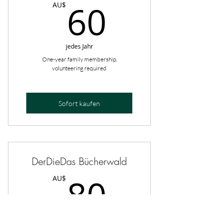
60AU$
60
AU$
jedes Jahr
One-year family membership,
volunteering required
Sofort kaufen
DerDieDas Bücherwald
80AU$
80
AU$
jedes Jahr