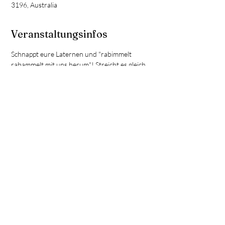
3196, Australia
Veranstaltungsinfos
Schnappt eure Laternen und "rabimmelt 
rabammelt mit uns herum"! Streicht es gleich 
rot im Kalender an - oder noch besser: 
RSVP
´d direkt 
um uns bei der Planung zu helfen 
und euch auf dem Laufenden zu halten (vor 
allem falls wir wegen Regenwetter absagen 
müssen)! Freuen uns auf euch!
Weitersagen...