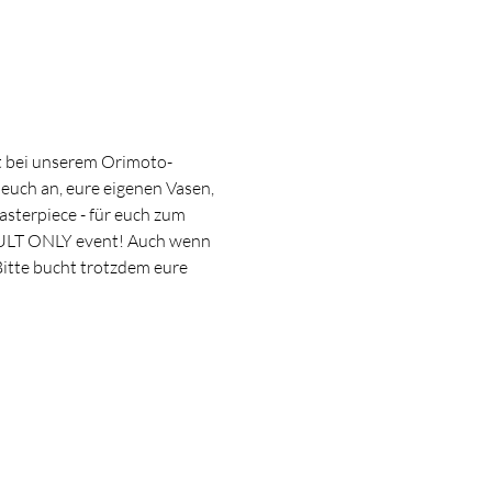
t bei unserem Orimoto-
 euch an, eure eigenen Vasen, 
sterpiece - für euch zum 
DULT ONLY event! Auch wenn 
 Bitte bucht trotzdem eure 