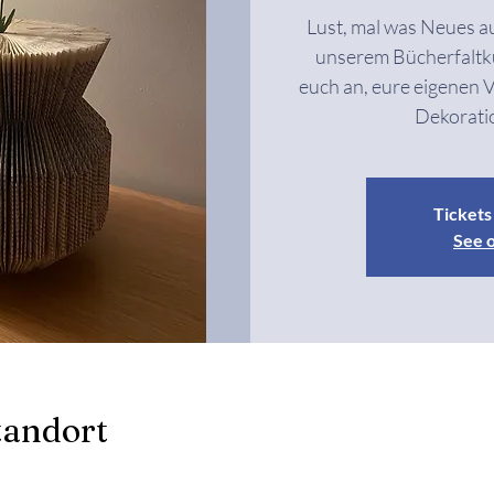
Lust, mal was Neues a
unserem Bücherfaltku
euch an, eure eigenen 
Dekoratio
Tickets 
See 
tandort