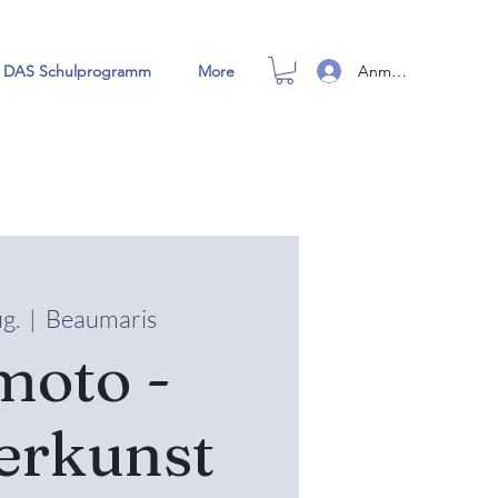
Anmelden
DAS Schulprogramm
More
ug.
  |  
Beaumaris
moto -
erkunst