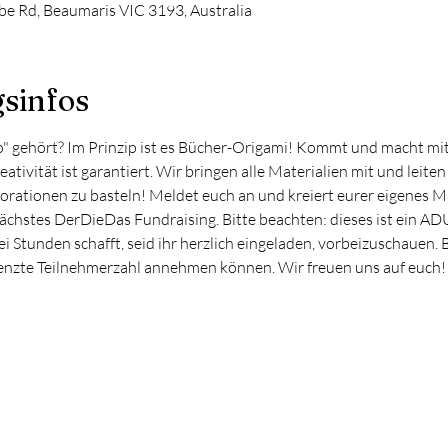
e Rd, Beaumaris VIC 3193, Australia
sinfos
" gehört? Im Prinzip ist es Bücher-Origami! Kommt und macht mi
tivität ist garantiert. Wir bringen alle Materialien mit und leiten
ationen zu basteln! Meldet euch an und kreiert eurer eigenes Ma
ächstes DerDieDas Fundraising. Bitte beachten: dieses ist ein A
rei Stunden schafft, seid ihr herzlich eingeladen, vorbeizuschauen.
grenzte Teilnehmerzahl annehmen können. Wir freuen uns auf euch!