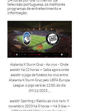
24 horas por dia. O melhor da 
televisão portuguesa, os melhores 
programas de entretenimento e 
informação.
Atalanta X Sturm Graz - Ao vivo - Onde assistir há 22 horas — Saiba agora onde assistir o jogo de futebol Ao vivo entre Atalanta X Sturm Graz pelo UEFA Europa League, o jogo será às 12:00, do dia 09/11/2023 ...

assistir Sporting x Raków ao vivo na tv 9 novembro 2023 há 5 horas — há 3 dias — (((TRANSMISSÃO))) assistir Sporting x Atalanta ao vivo na tv 04/10/2023 — assistir Atalanta e Raków Częstochowa ao vivo online 21 ...

(ASSISTIR AO VIVO##) assistir Sporting e Atalanta ao vivo tr TRANSMISSÃO EM DIRECTO NA SPORT TV E NA SIC. 05-10-2023 17:45. SPORTING CP. - - -. Atalanta BC. Resumo do Jogo. Partilhar; Facebook · Twitter .

Saiba onde assistir AO VIVO aos principais eventos esportivos desta quinta-feira (09)Confira onde assistir aos principais eventos esportivos desta quinta-feira (09) pela TV, computador, tablet ou celular. A quinta-feira tem jogos da Série A do Brasileirão, UEFA Europa League, Conference League e muito mais. Abaixo, listamos os principais eventos esportivos de hoje, e claro, mostrar onde você poderá assistir ao vivo, seja na TV ou no streaming. 

com (sites como FutebolPlayHD recebem muitos pedidos de DMCA de emissoras oficiais para derrubá-los, mas logo reaparecem com um novo nome de domínio). Os usuários do Futebol Play HD estão realmente agindo ilegalmente se assistirem a qualquer transmissão ao vivo protegida por direitos autorais em outro lugar. Caso os usuários sejam rastreados, eles podem ser processados por assistirem ao futebol ao vivo! Quais canais o Futebol Play HD cobre? Futebol Play HD oferece transmissões online gratuitas dos principais canais de TV, incluindo Globo, Sportv, ESPN, Fox Sports, Premiere, Esporte, Star+, OneFootball e muito mais. Próximos jogos de futebol ao vivo no Futebol Play HD Jogos do quarta, 8 de novembro de 2023 HORÁRIO JOGO CAMPEONATO ONDE VER 14h45 Napoli x Union Berlin Champions League Space e HBO Max Real Sociedad x Benfica TNT e HBO Max 17h Arsenal x Sevilla HBO Max Bayern Munique x Galatasaray Copenhague x Man United PSV x Lens Real Madrid x Braga RB Salzburg x Inter de Milão 19h América-MG x Coritiba Brasileirão Série A Premiere Internacional x Fluminense SporTV e Premiere San Lorenzo x Boca Juniors Campeonato Argentino ESPN 4 e Star+ 20h Athletico PR x Fortaleza TNT e Rede Furacão São Paulo x RB Bragantino 21h New England x Philadelphia MLS (Playoffs) AppleTV+ 21h30 Flamengo x Palmeiras Globo e Premiere Jogos do quinta, 9 de novembro de 2023 Cukaricki x Fiorentina Conference League Star+ HJK x Frankfurt Ajax x Brighton Europa League Qarabag x Bayer Leverkusen ESPN 2 e Star+ Haifa x Villarreal Slavia x Roma ESPN 3 e Star+ Toulouse x Liverpool ESPN e Star+ 15h Al Damak x Al Ahli Campeonato Saudita BandSports e Canal GOAT (Youtube) AEK Atenas x Olympique Marselha Atalanta x Sturm Real Betis x Aris Limassol Sporting x Raków West Ham x Olympiakos Aston Villa x AZ Corinthians x Atlético-MG Goiás x Santos Bahia x Cuiabá Botafogo x Grêmio Jogos do sexta, 10 de novembro de 2023 12h Al Hilal x Al Taawon Canal GOAT (Youtube) 14h30 Sassuolo x Salernitana Campeonato Italiano Al Ittihad x Al Abha 16h30 Borussia Mönch'bach x Wolfsburg Campeonato Alemão Canal GOAT (Youtube) e OneFootball (App) 16h45 Genoa x Verona Athletic Bilbao x Celta de Vigo La Liga Montpellier x Nice Campeonato Francês Vila Nova x Londrina Brasileiro Série B Sport x Atlético GO 22h Inter Miami x New York FC Amistoso de clubes Jogos do sábado, 11 de novembro de 2023 09h30 Wolves x Tottenham Premier League ESPN e Star 10h Rayo Vallecano x Girona ESPN 3 e Star 11h Lecce x Milan 11h30 Bayern de Munique x Heidenheim OneFootball (app) Stuttgart x Borussia Dortmund Arsenal x Burnley Crystal Palace x Everton Manchester United x Luton Town 12h15 Almería x Real Sociedad 13h Reims x PSG 14h Juventus x Cagliari Bournemouth x Newcastle Al Wehda x Al Nassr 15h30 Ituano x Sampaio Corrêa 16h Coritiba x Cruzeiro Argentinos Junior x Vélez Sarsfield Avaí x CRB Band e Premiere Chapecoense x Botafogo-SP Real Madrid x Valencia Le Havre x Monaco 17h30 Vitória x Porto Campeonato Português 18h Tombense x Ponte Preta 18h30 Flamengo x Fluminense Rosario Central x River Plate Lanús x Racing Palmeiras x Internacional O Futebol Play HD é seguro para navegar? Nossa, evite! Clicar em qualquer lugar no site do Futebol Play HD aciona vários pop-ups e solicitações para inserir seus dados pessoais. 

Onde assistir ao vivo seu esporte favorito SÉRIE A – BRASILEIRÃO 19h00 – Corinthians x Atlético-MG – Premiere 19h00 – Goiás x Santos – Premiere 20h00 – Bahia x Cuiabá – Premiere 20h00 – Botafogo x Grêmio – Sportv, Premiere UEFA EUROPA LEAGUE 14h45 – Ajax x Brighton – ESPN, Star + 14h45 – Lask x USG – Star + 14h45 – Toulouse x Liverpool – ESPN, Star + 14h45 – Maccabi Haifa x Villareal – Star + 14h45 – Rennes x Panathinaikos – Star + 14h45 – Servette x Sheriff – Star + 14h45 – Slavia Praga x Roma – Star + 14h45 – Qarabag x Bayer Leverkusen – Star + 17h00 – Freiburg x TSC – Star + 17h00 – West Ham x Olympiacos – Star + 17h00 – Arsenal x Sevilla – HBO Max 17h00 – Aek x Marseille – Star + 17h00 – Rangers x Sparta Praga – Star + 17h00 – Real Betis x Aris – Star + 17h00 – Atalanta x Sturm – ESPN, Star + 17h00 – Sporting x Raków – Star + 17h00 – Hacken x Molde – Star + UEFA CONFERENCE LEAGUE 12h30 – Astana x Ballkani – Star + 14h45 – Viktoria Pilsen x Dinamo Zagreb – Star + 14h45 – Besiktas x Bodo/Glint – Star + 14h45 – Legia x Zrinjski – Star + 14h45 – Čukarički x Fiorentina – Star + 14h45 – Ferencvaros x Genk – Star + 14h45 – HJK x Frankfurt – Star + 14h45 – PAOK x Aberdeen – Star + 14h45 – Nordsjælland x FC Spartak Trnava – Star + 17h00 – Olimpija x Klaksvík – Star + 17h00 – Slovan Bratislava x Lille – Star + 17h00 – Breidablik x Gent – Star + 17h00 – Zorya Luhansk x Maccabi Tel-Aviv – Star + 17h00 – Club Brugge x Lugano – Star + 17h00 – Aston Villa x AZ – ESPN, Star + 17h00 – Ludogorets x Fenerhbace – Star + NBA 21h00 – Pacers x Bucks – NBA League Pass 23h30 – Magic x Haeks- NBA League Pass NFL 22h15 – Bears x Panthers – ESPN, Star +. 

Sporting x Atalanta: onde assistir ao vivo o jogo de hoje (05/10) pela Europa LeagueSporting x Atalanta disputam hoje, quinta-feira (05/10), a 2° partida da Europa League. O jogo será realizado às 13h45 (horário de Brasília), no Estádio José Alvalade, em Lisboa, Portugal. Confira onde assistir ao vivo e o horário: • Whatsapp: Gosta de apostas? Receba notícias e conteúdos exclusivos sobre futebol, NBA e loterias. É grátis! Onde assistir Sporting x Atalanta ao vivo? A partida entre Sporting x Atalanta pode ser assistida ao vivo pela ESPN 2 e pelo Star+, a partir das 13h45 (horário de Brasília). VEJA MAIS Como Sporting x Atalanta chegam para o jogo? Na primeira rodada, Sporting venceu Sturm por 2 a 1 e Atalanta superou Rakow Czestochowa por 2 a 0. • Whatsapp: saiba tudo sobre o Paysandu. Recêêêba! • Whatsapp: saiba tudo sobre Remo. 

Onde dá a Bola? - OndeBola - Data/Canal TV jogos futebol Consulte a data e o canal de TV que transmite o jogo de futebol em directo. Mostra Programação dos jogos na Televisão. Artigos de opinião sobre futebol em ...

Futebol Play HD - Assista Futebol AO VIVO Online Grátis! Futebol Play HD - Assista futebol ao vivo Futebol Play HD é uma das maiores transmissões gratuitas e ao vivo de futebol ao vivo no Brasil e tem milhões de fãs de futebol assistindo diariamente através de seu portal online. Além do futebol ao vivo, os usuários podem assistir a outros esportes como UFC e NBA. O Futebol Play HD abrange uma variedade de futebol ao vivo de ligas brasileiras e europeias, como Campeonato Carioca, Campeonato Paulista, Campeonato Gaúcho, Campeonato Mineiro, Campeonato Baiano, Campeonato Inglês, Campeonato Espanhol, Campeonato Italiano, Campeonato Português e muito mais. Os jogos ao vivo do Futebol Play HD não estão disponíveis legalmente Você está procurando transmissões do Futebol Play HD para assistir futebol ao vivo, UFC, NBA ou F1? Futebol Play HD está disponível ilegalmente há anos e atualmente pode ser visto através do domínio futebolplayhd. 

Futebol na TV: a programação completa dos jogos de hoje, quarta-feira, 8 de novembro | Goal. com BrasilGetty ImagesVeja onde vão passar as principais partidas de futebol do Brasil e do resto do mundoApós o fim dos principais torneios continentais da América do Sul, o Brasileirão está chegando aos momentos decisivos, com rodadas de tirar o fôlego, tanto na busca pelo título e pelas vagas nos torneios sul-americanos, quanto em uma disputa histórica contra o rebaixamento. Do outro lado do oceano, na Europa, a bola rola a todo vapor com as principais ligas do mundo. A Champions League já conheceu seus grupos em sorteio realizado na sede da UEFA, e as partidas, que já começaram, vão até 12 de dezembro. Quer ver jogos do Brasileirão ao vivo? Clique aqui e acesse o Prime VideoNo Brasileirão, seis clubes ainda possuem chances matemáticas de levantar a taça. 

Direto Veja a emissão TV em direto da SIC, 24 horas por dia. O melhor da televisão portuguesa, os melhores programas de entretenimento e informação.

Jogos de hoje na tv: onde assistir ao vivo? (09/11/2023)Nesta quinta-feira (9), a bola irá rolar pela Europa League e Conference League, com as competições continentais sendo destaques no futebol na TV hoje. Entre os confrontos estão Ajax x Brighton, Aston Villa x AZ, Toulouse x Liverpool e entre outros, que serão transmitidos ao vivo por diferentes canais de TV pelo Brasil. Confira os horários dos jogos de futebol na TV hoje (09/11) JogoCompetição⏰ Horário📺 TransmissãoAstana x BallkaniConference League12h30Star+Toulouse x LiverpoolEuropa League14h45ESPN e Star+Ajax x BrightonEuropa League14h45ESPN 4 e Star+Qarabag x Bayer LeverkusenEuropa League14h45ESPN 2 e Star+Slavia Praha x RomaEuropa League14h45Star+Maccabi Haifa x VillarrealEuropa League14h45Star+Rennes x PanathinaikosEuropa League14h45Star+LASK x Union St-GilloiseEuropa League14h45Star+Servette x Sheriff TiraspolEuropa League14h45Star+Cubaricki x FiorentinaConference League14h45Star