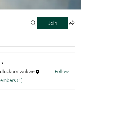
Join
s
odluckuonwukwe
Follow
kuonwukwe
Members (1)