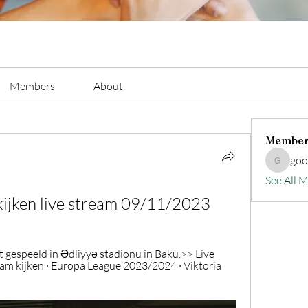
Members
About
Member
go
goodluc
See All 
ijken live stream 09/11/2023
t gespeeld in Ədliyyə stadionu in Baku.>> Live 
m kijken · Europa League 2023/2024 · Viktoria 