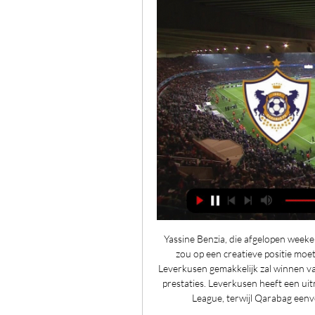
Yassine Benzia, die afgelopen weekend een hattrick scoorde voor Qarabag in de competitie, zou op een creatieve positie moeten starten in de laatste derde. De verwachting is dat Leverkusen gemakkelijk zal winnen van Qarabag, wat niet te vergelijken is met hun kwaliteit en prestaties. Leverkusen heeft een uitmuntende vorm getoond in de Bundesliga en de Europa League, terwijl Qarabag eenvoudigweg vertrouwde op hun geluk en vechtlust. 

Gurban Gurbanov zal zeker positieve punten halen uit de manier waarop zijn team het op dit moment deed tegen de beroemdste gastheer van Duitsland, aangezien Bayer de leiding heeft in de Bundesliga met 28 punten, twee voorsprong op Bayern München. Maar Qarabag heeft in het seizoen 2022/2023 nog nooit een thuiswedstrijd van de Europa League in de groepsfase verloren, waarbij hij nederlagen tegen Nantes, Olympiacos en Freiburg vermeed. Op het thuisfront van de Azerbeidzjaanse Premier League warmde Qarabag zich zaterdag op met een 7-1 overwinning op Kapaz, waardoor ze na twaalf wedstrijden binnen een punt van leider Azerbeidzjan Zira bleven. 

Qarabağ vs Bayer Leverkusen livestream - YouTube 0:41game day game will be broadcast live on Qarabağ vs Bayer Leverkusen livestream - UEFA Europa League soccer today 11/9/2023 let's suports ...YouTube · Ethan Mosha · 5 uur geleden

Sjachtar Barcelona kijken live stream 7 november 2023 4 okt 2 dagen geleden — Sjachtar Barcelona kijken live stream 7 november 2023 4 okt 2023 — Barça Antwerp kijken Leverkusen - Qarabag (Groepsfase Europa League)VR 27 ...

Veronica gemist? Kijk Veronica programma's terug op KIJK. nlOvertredersVR 3 NOV, 21:40De Voetbaltrainer: Als Je Wint Heb Je VriendenMA 9 OKT, 21:36Veronica OffsideMA 6 NOV, 20:30Volg zes amateurcoaches in De Voetbaltrainer4mDe Voetbaltrainer: Als Je Wint Heb Je VriendenTrainer Niels heeft ONPRETTIG NIEUWS voor twee van zijn spelersMA 28 AUG, 21:282mDe Voetbaltrainer: Als Je Wint Heb Je VriendenBrian maakt zich klaar voor WEDSTRIJD met OUD-NAC VOETBALLERSMA 28 AUG, 21:283mDe Voetbaltrainer: Als Je Wint Heb Je VriendenTRAINER Cor ten Bosch SPEELT tegen DEGRADATIEMA 21 AUG, 21:303mDe Voetbaltrainer: Als Je Wint Heb Je VriendenKan TRAINER BRIAN de spanning nog AAN? MA 21 AUG, 21:301mDe Voetbaltrainer: Als Je Wint Heb Je VriendenHuib van Oostrom Soede (67) - H. 

Qarabag vs Bayer Leverkusen: Livestreams, Waar te Kijken, Teamnieuws, Wedstrijdvoorbeeld, Europaliga 09 Nov 2023On Donderdag 09. 11. 2023 neemt Qarabag het op tegen Bayer Leverkusen in de 4e ronde van de Europaliga. Kijk hier, Qarabag vs Bayer Leverkusen live streaming, preview en hoe je het kunt bekijken. Bayer Leverkusen zal donderdagavond de afstand afleggen om Qarabag FK te ontmoeten in de Europa League met als doel hun voortgang naar de knock-outfase veilig te stellen. Omdat de thuisploeg echter slechts drie punten achterstand heeft op de Bundesliga-giganten in Groep H, zouden ze de top twee in twijfel kunnen laten in de aanloop naar de laatste twee wedstrijden. De vorige wedstrijd tussen Qarabag en Leverkusen twee weken geleden was eenrichtingsverkeer, tenminste vanaf de 29e minuut toen Leverkusen een gelijkmaker van hun tegenstanders betwistte voordat hij met 5-1 uitkwam. 

Bayer 04 Leverkusen – FK Qarabağ: live kijken op tv en 26 okt 2023 — Zo kun je met live stream op tv + online naar Bayer 04 Leverkusen - FK Qarabağ kijken in Europa League op donderdag 26 oktober 2023 om 21u.

[Livestream-tv===] Rode Ster RB Leipzig kijken live stream 0 ... Leverkusen 0-3 (Frimpong)VR 21 APR, 00:4225sUEFA Europa LeagueVIDEOGOAL Qarabag Zalgiris Vilnius ZAL 0 - 0 FCS Struga Hamrun Spartans HAM 0 - 4 HAI ...

V. Te Werve, RijswijkDI 15 AUG, 15:2853sDe Voetbaltrainer: Als Je Wint Heb Je VriendenNiels Visser (50) - V. Oranje Wit, ElstDI 15 AUG, 14:5858sDe Voetbaltrainer: Als Je Wint Heb Je VriendenCor ten Bosch (72) - JOS Watergraafsmeer, AmsterdamDI 15 AUG, 14:5757sDe Voetbaltrainer: Als Je Wint Heb Je Vriend