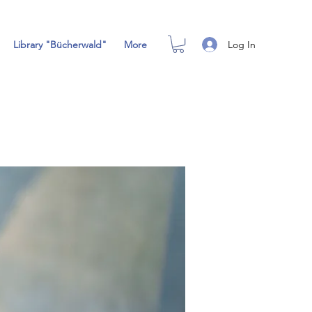
Log In
Library "Bücherwald"
More