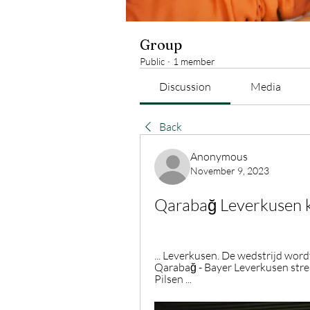
Group
Public
·
1 member
Discussion
Media
Back
Anonymous
November 9, 2023
Qarabağ Leverkusen k
... Leverkusen. De wedstrijd word
Qarabağ - Bayer Leverkusen strea
Pilsen ...