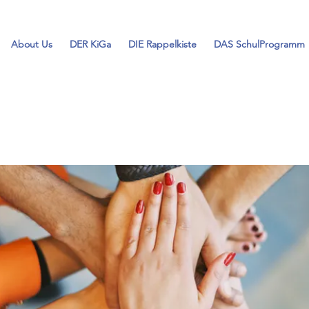
About Us
DER KiGa
DIE Rappelkiste
DAS SchulProgramm