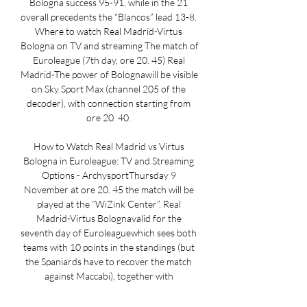
Bologna success 95-91, while in the 21 
overall precedents the “Blancos” lead 13-8. 
Where to watch Real Madrid-Virtus 
Bologna on TV and streaming The match of 
Euroleague (7th day, ore 20. 45) Real 
Madrid-The power of Bolognawill be visible 
on Sky Sport Max (channel 205 of the 
decoder), with connection starting from 
ore 20. 40. 

How to Watch Real Madrid vs Virtus 
Bologna in Euroleague: TV and Streaming 
Options - ArchysportThursday 9 
November at ore 20. 45 the match will be 
played at the “WiZink Center”. Real 
Madrid-Virtus Bolognavalid for the 
seventh day of Euroleaguewhich sees both 
teams with 10 points in the standings (but 
the Spaniards have to recover the match 
against Maccabi), together with 
Fenerbahce, Barcelona and Valencia. 
