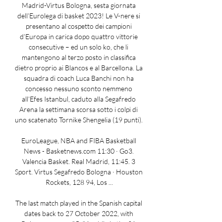
Madrid-Virtus Bologna, sesta giornata 
dell’Eurolega di basket 2023! Le V-nere si 
presentano al cospetto dei campioni 
d’Europa in carica dopo quattro vittorie 
consecutive – ed un solo ko, che li 
mantengono al terzo posto in classifica 
dietro proprio ai Blancos e al Barcellona. La 
squadra di coach Luca Banchi non ha 
concesso nessuno sconto nemmeno 
all’Efes Istanbul, caduto alla Segafredo 
Arena la settimana scorsa sotto i colpi di 
uno scatenato Tornike Shengelia (19 punti). 

EuroLeague, NBA and FIBA Basketball 
News - Basketnews.com 11:30 · Go3. 
Valencia Basket. Real Madrid, 11:45. 3 
Sport. Virtus Segafredo Bologna · Houston 
Rockets, 128 94, Los ...

The last match played in the Spanish capital 
dates back to 27 October 2022, with 