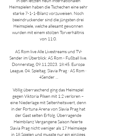
In den letzten neun internationalen 
Heimspielen haben die Tschechen eine sehr 
starke 7-1-1-Bilanz vorzuweisen. Noch 
beeindruckender sind die jüngsten drei 
Heimspiele, welche allesamt gewonnen 
wurden mit einem stolzen Torverhältnis 
von 11:0. 

AS Rom live Alle Livestreams und TV-
Sender im Überblick: AS Rom - Fußball live. 
Donnerstag, 09.11.2023. 18:45. Europa 
League. 04. Spieltag. Slavia Prag · AS Rom · 
4Sender ...

Völlig überraschend ging das Heimspiel 
gegen Viktoria Pilsen mit 1:2 verloren – 
eine Niederlage mit Seltenheitswert, denn 
in der Fortuna Arena von Slavia Prag hat 
der Gast selten Erfolg. Überragende 
Heimbilanz Vergangene Saison feierte 
Slavia Prag nicht weniger als 17 Heimsiege 
in 18 Spielen und musste nur ein einziges 