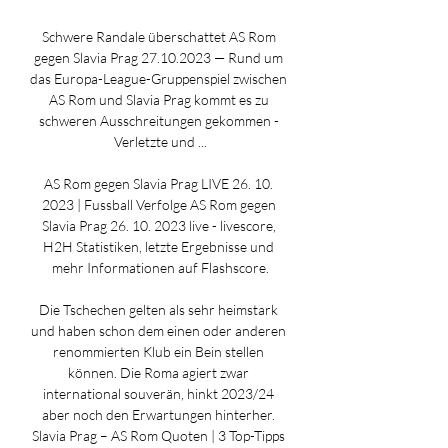
Schwere Randale überschattet AS Rom 
gegen Slavia Prag 27.10.2023 — Rund um 
das Europa-League-Gruppenspiel zwischen 
AS Rom und Slavia Prag kommt es zu 
schweren Ausschreitungen gekommen - 
Verletzte und ...

AS Rom gegen Slavia Prag LIVE 26. 10. 
2023 | Fussball Verfolge AS Rom gegen 
Slavia Prag 26. 10. 2023 live - livescore, 
H2H Statistiken, letzte Ergebnisse und 
mehr Informationen auf Flashscore.

Die Tschechen gelten als sehr heimstark 
und haben schon dem einen oder anderen 
renommierten Klub ein Bein stellen 
können. Die Roma agiert zwar 
international souverän, hinkt 2023/24 
aber noch den Erwartungen hinterher. 
Slavia Prag – AS Rom Quoten | 3 Top-Tipps 