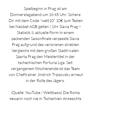
Spielbeginn in Prag ist am 
Donnerstagabend um 18:45 Uhr. Sichere 
Dir mit dem Code “wett10” 10€ zum Testen 
bei Neobet AGB gelten | 18+ Slavia Prag – 
Statistik & aktuelle Form In einem 
packenden Saisonfinale verpasste Slavia 
Prag aufgrund des verlorenen direkten 
Vergleichs mit dem großen Stadtrivalen 
Sparta Prag den Meistertitel in der 
tschechischen Fortuna Liga. Seit 
vergangenem Wochenende ist das Team 
von Cheftrainer Jindrich Trpisovsky erneut 
in der Rolle des Jägers. 

(Quelle: YouTube / Wettbasis) Die Roma 
gewann noch nie in Tschechien Angesichts 
von acht Punkten Vorsprung auf Platz drei 
und vier in der aktuellen Europa League-
Gruppe kann die Roma schon mit der KO-
Phase im Frühjahr 2024 planen. Als 