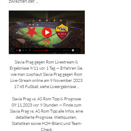
zwischen der ...
Slavia Prag gegen Rom Livestream & 
Ergebnisse 9/11 vor 1 Tag — Erfahren Sie, 
wie man zuschaut Slavia Prag gegen Rom 
Live-Stream online am 9 November 2023 
17:45 Fußball, siehe Liveergebnisse ...

Slavia Prag vs. AS Rom Tipp & Prognose 
09.11.2023 vor 9 Stunden — Finde zum 
Slavia Prag vs. AS Rom Tipp alle Infos, eine 
detaillierte Prognose, Wettquoten, 
Statistiken sowie H2H-Bilanz und Team-
Check.
