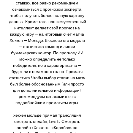
ставках, все равно рекомендуем 
ознакомиться с прогнозом эксперта, 
чтобы получить более полную картину 
данных. Кроме того, наш искусственный 
интеллект делает свой прогноз на 
каждую игру — на итоговый счёт матча 
Хеккен — Мольде. В основе его модели 
— статистика команд и линии 
букмекерских контор. По прогнозу ИИ 
можно определить не только 
победителя, но и характер матча — 
будет ли в нем много голов. Прематч 
статистика Чтобы выбор ставки на матч 
был более обоснованным (или просто 
для дополнительной информации), 
рекомендуем ознакомиться с 
подробнейшим прематчем игры. 

хеккен мольде прямая трансляция 
смотреть онлайн, Live tv Смотреть 
онлайн «Хеккен» - «Карабах» на 