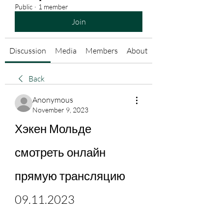
Public
·
1 member
Join
Discussion
Media
Members
About
Back
Anonymous
November 9, 2023
Хэкен Мольде 
смотреть онлайн 
прямую трансляцию 
09.11.2023