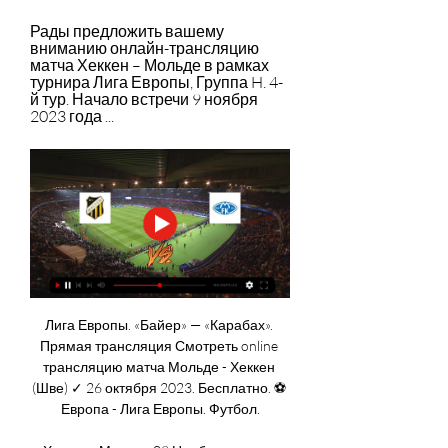
Рады предложить вашему 
вниманию онлайн-трансляцию 
матча Хеккен – Мольде в рамках 
турнира Лига Европы, Группа H. 4-
й тур. Начало встречи 9 ноября 
2023 года ...
Лига Европы. «Байер» — «Карабах». 
Прямая трансляция Смотреть online 
трансляцию матча Мольде - Хеккен 
(Шве) ✓ 26 октября 2023. Бесплатно. ⚽ 
Европа - Лига Европы. Футбол.
