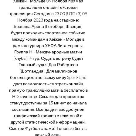
Хеккен - Мольде 09 Ноября прямая 
трансляция онлайнТекстовая 
трансляция Сегодня в 23:00 (UTC+3) 09 
Ноября 2023 года на стадионе: 
Бравида Арена (Гетеборг, Швеция) 
будет проходить спортивное событие 
между командами Хеккен - Мольде в 
рамках турнира УЕФА Лига Европы, 
Группа H - Международные матчи 
(клубы), 4 тур. Судить встречу будет 
Главный судья Дон Робертсон 
(Шотландия). Для миллионов 
болельщиков по всему миру Sport-Line 
даст возможность смотреть онлайн 
прямую трансляцию матча бесплатно в 
HD качестве. Ссылки для просмотра 
станут доступны за 15 минут до начала 
состязания. Всегда для вас доступен 
графический треккер с текстовой и 
другой статистической информацией. 
Смотри Футбол с нами! Топовые бытлы 
каждый день. 
