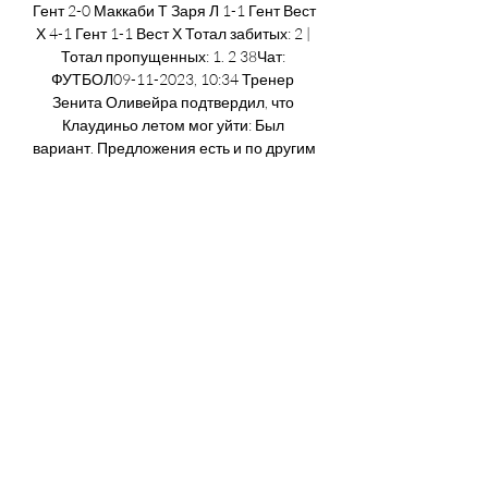
Гент 2-0 Маккаби Т Заря Л 1-1 Гент Вест 
Х 4-1 Гент 1-1 Вест Х Тотал забитых: 2 | 
Тотал пропущенных: 1. 2 38Чат: 
ФУТБОЛ09-11-2023, 10:34 Тренер 
Зенита Оливейра подтвердил, что 
Клаудиньо летом мог уйти: Был 
вариант. Предложения есть и по другим 
игрокам, вопрос в том, насколько это 
выгодно клубу и футболисту09-11-
2023, 10:06 Газзаев о голах Тюкавина в 
2 играх РПЛ подряд: Рано хвалить. 

Спортивные каналы онлайн бесплатно 
трансляции livesport.ru5 дн. Гент — 
Брейдаблик смотреть онлайн. В 19:45 
26.10.2023 Гент и Брейдаблик начнут 
матч в группе B футбольной Лиги 
конференций. Вас ...

Брейдаблик - Гент смотреть онлайн - 
footballhd-news.com Брейдаблик - Гент 