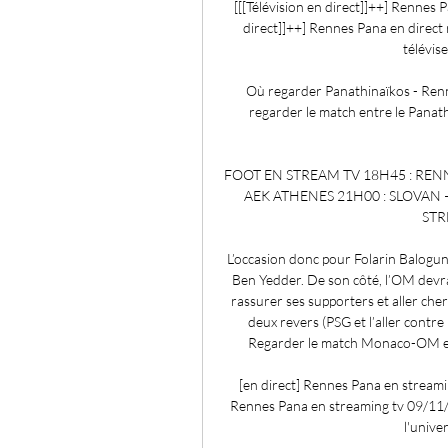
[[[Télévision en direct]]++] Rennes P
direct]]++] Rennes Pana en direct
télévise
Où regarder Panathinaïkos - Renn
regarder le match entre le Panath
FOOT EN STREAM TV 18H45 : RENN
AEK ATHENES 21H00 : SLOVAN 
STR
L’occasion donc pour Folarin Balogun
Ben Yedder. De son côté, l’OM devra 
rassurer ses supporters et aller cherc
deux revers (PSG et l’aller contre 
Regarder le match Monaco-OM en
[en direct] Rennes Pana en streamin
Rennes Pana en streaming tv 09/11/2
l'unive