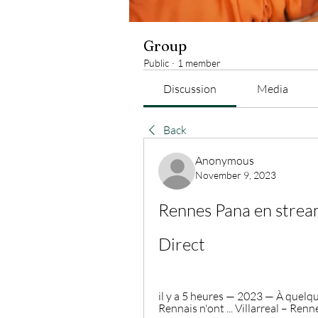
Group
Public
·
1 member
Discussion
Media
Back
Anonymous
November 9, 2023
Rennes Pana en strea
Direct
il y a 5 heures — 2023 — À quelqu
Rennais n'ont ... Villarreal – Renne