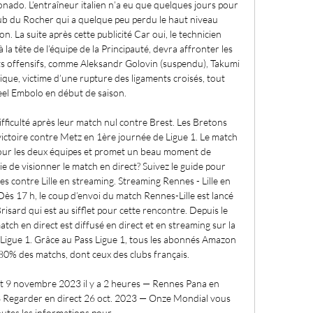
nado. L’entraîneur italien n’a eu que quelques jours pour 
lub du Rocher qui a quelque peu perdu le haut niveau 
. La suite après cette publicité Car oui, le technicien 
 la tête de l’équipe de la Principauté, devra affronter les 
ts offensifs, comme Aleksandr Golovin (suspendu), Takumi 
que, victime d’une rupture des ligaments croisés, tout 
l Embolo en début de saison. 

fficulté après leur match nul contre Brest. Les Bretons 
ictoire contre Metz en 1ère journée de Ligue 1. Le match 
ur les deux équipes et promet un beau moment de 
ie de visionner le match en direct? Suivez le guide pour 
 contre Lille en streaming. Streaming Rennes - Lille en 
ès 17 h, le coup d’envoi du match Rennes-Lille est lancé 
sard qui est au sifflet pour cette rencontre. Depuis le 
ch en direct est diffusé en direct et en streaming sur la 
Ligue 1. Grâce au Pass Ligue 1, tous les abonnés Amazon 
80% des matchs, dont ceux des clubs français. 

t 9 novembre 2023 il y a 2 heures — Rennes Pana en 
 Regarder en direct 26 oct. 2023 — Onze Mondial vous 
tes les informations pour ...
