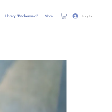
Log In
Library "Bücherwald"
More