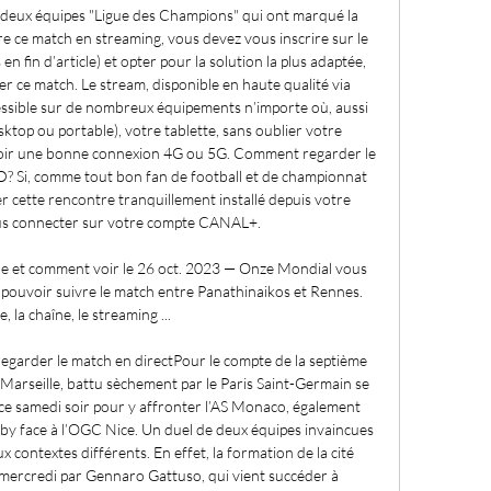
e deux équipes "Ligue des Champions" qui ont marqué la 
e ce match en streaming, vous devez vous inscrire sur le 
 fin d’article) et opter pour la solution la plus adaptée, 
r ce match. Le stream, disponible en haute qualité via 
cessible sur de nombreux équipements n’importe où, aussi 
ktop ou portable), votre tablette, sans oublier votre 
voir une bonne connexion 4G ou 5G. Comment regarder le 
 Si, comme tout bon fan de football et de championnat 
 cette rencontre tranquillement installé depuis votre 
ous connecter sur votre compte CANAL+. 

îne et comment voir le 26 oct. 2023 — Onze Mondial vous 
pouvoir suivre le match entre Panathinaikos et Rennes. 
, la chaîne, le streaming ...

arder le match en directPour le compte de la septième 
 Marseille, battu sèchement par le Paris Saint-Germain se 
 ce samedi soir pour y affronter l’AS Monaco, également 
by face à l’OGC Nice. Un duel de deux équipes invaincues 
x contextes différents. En effet, la formation de la cité 
 mercredi par Gennaro Gattuso, qui vient succéder à 