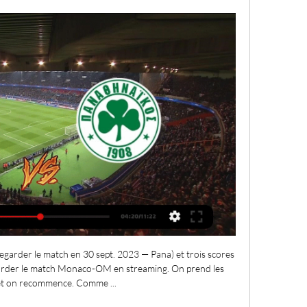
rder le match en 30 sept. 2023 — Pana) et trois scores 
garder le match Monaco-OM en streaming. On prend les 
t on recommence. Comme ...
