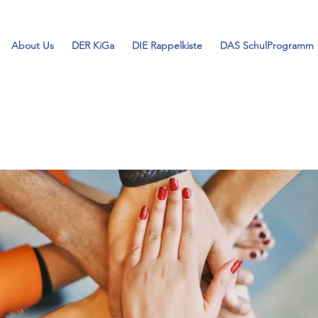
About Us
DER KiGa
DIE Rappelkiste
DAS SchulProgramm