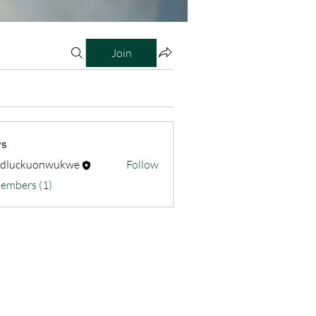
Join
s
odluckuonwukwe
Follow
kuonwukwe
Members (1)