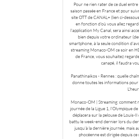
Pour ne rien rater de ce duel entr
saison passée en France et pour suivr
site OTT de CANAL+ (lien ci-dessous en
en fonction d’où vous allez regarde
l’application My Canal, sera ainsi ac
bien depuis votre ordinateur (des
smartphone, à la seule condition d’a
streaming Monaco-OM ce soir en HD?
de France, vous souhaitez regarder
canapé, il faudra v
Panathinaikos - Rennes : quelle cha
donne toutes les informations pour 
L'heure
Monaco-OM | Streaming: comment reg
journée de la Ligue 1, l’Olympique de
déplacera sur la pelouse de Louis-II
battu le week-end dernier lors du der
jusqu’à la dernière journée, mais au
phocéenne est dirigée depuis ce