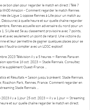
de ce bon plan pour regarder le match en direct | Télé 7 
 à 8h00 Amazon - Comment regarder le match Rennes 
urnée de Ligue 1 oppose Rennes à Lille pour un match au 
Découvrez à quelle heure et sur quelle chaîne regarder 
tembre, Rennes accueille son adversaire du nord pour un 
1. Si Lille est 5e au classement provisoire avec 7 points, 
e et avec seulement un point de retard. Une victoire du 
onne et leur permettre de gagner quelques places pour se 
is il faudra compter avec un LOSC explosif. 

re 2023 Télévision il y a 5 heures — Rennes Pana en 
ion sportive 18 oct. 2023 — Stade Rennais. Consultez 
 le supplément Ouest-France ...

ics et Résultats + Saison jusqu'à présent. Stade Rennais. 
e; Roazhon Park, Rennes, France. Comment regarder en 
 streaming Stade Rennais ...

2023 il y a 1 jour 25 oct. 2023 — il y a 1 jour — Streaming 
heure et sur quelle chaîne regarder le match en direct.
