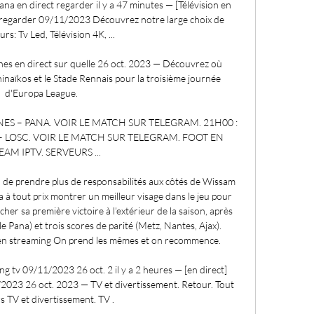
ana en direct regarder il y a 47 minutes — [Télévision en 
 regarder 09/11/2023 Découvrez notre large choix de 
urs: Tv Led, Télévision 4K, ...

es en direct sur quelle 26 oct. 2023 — Découvrez où 
inaïkos et le Stade Rennais pour la troisième journée 
d'Europa League.

ES – PANA. VOIR LE MATCH SUR TELEGRAM. 21H00 : 
– LOSC. VOIR LE MATCH SUR TELEGRAM. FOOT EN 
EAM IPTV. SERVEURS ...

 de prendre plus de responsabilités aux côtés de Wissam 
à tout prix montrer un meilleur visage dans le jeu pour 
her sa première victoire à l’extérieur de la saison, après 
le Pana) et trois scores de parité (Metz, Nantes, Ajax). 
 streaming On prend les mêmes et on recommence. 

g tv 09/11/2023 26 oct. 2 il y a 2 heures — [en direct] 
023 26 oct. 2023 — TV et divertissement. Retour. Tout 
rs TV et divertissement. TV .
