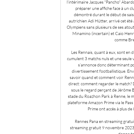
l’intérimaire Jacques "Pancho" Abardo
préparer une affiche face à un c
démontré durant le début de saison
autrichien Adi Hütter, arrivé cet été à
Olympiens sans plusieurs de ses atou
Minamino (incertain) et Caio Henri
comme Bree
Les Rennais, quant à eux, sont en di
cumulent 3 matchs nuls et une seule v
s’annonce donc déterminant po
divertissement footballistique. Env
savoir quand et comment voir Rennes
direct: comment regarder le match? D
sous le regard perçant de Jérôme Bri
stade du Roazhon Park à Renne, le mat
plateforme Amazon Prime via le Pass 
Prime ont accès à plus de 
Rennes Pana en streaming gratui
streaming gratuit 9 novembre 2023
donne tou