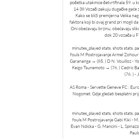
početka utakmice četvrtfinala 59. u 
14 38 Vozači pakuju dugačke gaće z
Kako se bliži premijerna Velika nag
faktora koji bi ovaj grand pri mogli d
Oni obećavaju brzinu, obećavaju sli
dok 20 vozača u F1
minutes_played stats. shots stats. pa
fouls M Postrojavanje Armel Zohouri -
Garananga → (85. ) D N. Vouilloz - Yo
Keigo Tsunemoto → (76. ) Cedric Bad
(76. ) -
AS Roma - Servette Geneve FC : Europ
Nogomet. Gdje gledati besplatni prij
minutes_played stats. shots stats. pa
fouls M Postrojavanje Gabi Kiki - M.
Evan Ndicka - G. Mancini - L. Spinaz
Paulo