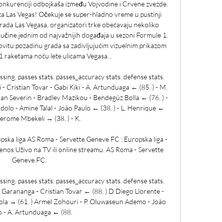
konkurenciji odbojkaša između Vojvodine i Crvene zvezde. 
a Las Vegas! Očekuje se super-hladno vreme u pustinji 
rada Las Vegasa, organizatori trke obećavaju nekoliko 
a učine jednim od najvažnijih događaja u sezoni Formule 1. 
kovitu pozadinu grada sa zadivljujućim vizuelnim prikazom 
 raketama noću lete ulicama Vegasa... 

ssing. passes stats. passes_accuracy stats. defense stats. 
 Cristian Tovar - Gabi Kiki - A. Artunduaga ← (85. ) - M. 
an Severin - Bradley Mazikou - Bendegúz Bolla ← (76. ) - 
olo - Amine Talal - João Paulo ← (38. ) - L. Henrique ← 
 Jerome Mbekeli → (38. ) - K. 

ska liga AS Roma - Servette Geneve FC : Europska liga - 
enos Uživo na TV ili online streamu. AS Roma - Servette 
Geneve FC.

ssing. passes stats. passes_accuracy stats. defense stats. 
 Garananga - Cristian Tovar ← (88. ) D Diego Llorente - 
zola → (61. ) Armel Zohouri - P. Oluwaseun Ademo - João 
 - A. Artunduaga ← (88. 
