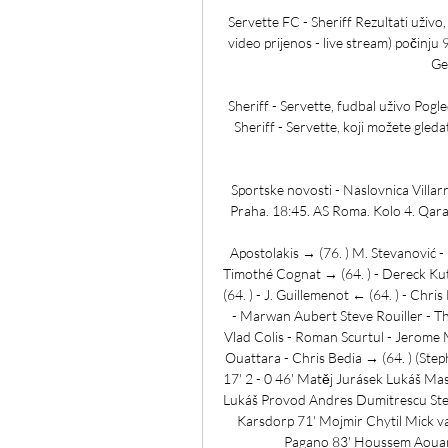
Servette FC - Sheriff Rezultati uživo,
video prijenos - live stream) počinju
Ge
Sheriff - Servette, fudbal uživo Pogl
Sheriff - Servette, koji možete gled
Sportske novosti - Naslovnica Villarre
Praha. 18:45. AS Roma. Kolo 4. Qara
Apostolakis → (76. ) M. Stevanović -
Timothé Cognat → (64. ) - Dereck Kut
(64. ) - J. Guillemenot ← (64. ) - Chris
- Marwan Aubert Steve Rouiller - T
Vlad Colis - Roman Scurtul - Jerome 
Ouattara - Chris Bedia → (64. ) (Ste
17' 2 - 0 46' Matěj Jurásek Lukáš M
Lukáš Provod Andres Dumitrescu Step
Karsdorp 71' Mojmir Chytil Mick va
Pagano 83' Houssem Aouar 