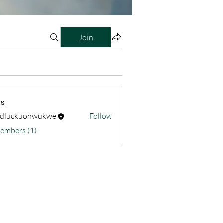
Join
s
odluckuonwukwe
Follow
kuonwukwe
Members (1)