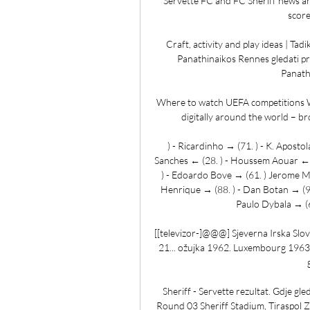
Servette FC and FC Sheriff news and
score
Craft, activity and play ideas | T
Panathinaikos Rennes gledati pr
Panathi
Where to watch UEFA competitions W
digitally around the world – br
) - Ricardinho → (71. ) - K. Aposto
Sanches ← (28. ) - Houssem Aouar ← (6
) - Edoardo Bove → (61. ) Jerome Mbe
Henrique → (88. ) - Dan Botan → (90.
Paulo Dybala → (61
[[televizor-]@@@] Sjeverna Irska Slove
21... ožujka 1962. Luxembourg 1963.
Sheriff - Servette rezultat. Gdje 
Round 03 Sheriff Stadium, Tiraspol Z