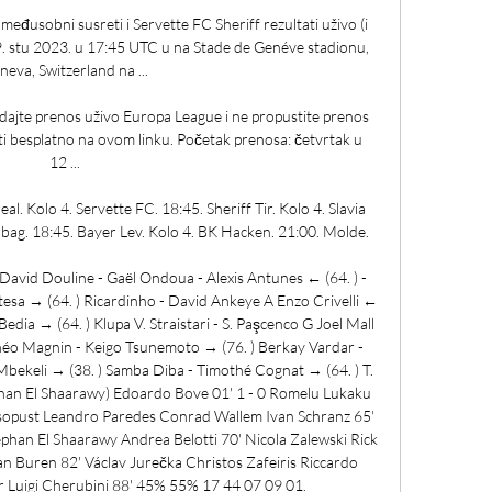
 međusobni susreti i Servette FC Sheriff rezultati uživo (i 
 9. stu 2023. u 17:45 UTC u na Stade de Genéve stadionu, 
neva, Switzerland na ...

edajte prenos uživo Europa League i ne propustite prenos 
ati besplatno na ovom linku. Početak prenosa: četvrtak u 
12 ...

al. Kolo 4. Servette FC. 18:45. Sheriff Tir. Kolo 4. Slavia 
bag. 18:45. Bayer Lev. Kolo 4. BK Hacken. 21:00. Molde.

 David Douline - Gaël Ondoua - Alexis Antunes ← (64. ) - 
esa → (64. ) Ricardinho - David Ankeye A Enzo Crivelli ← 
 Bedia → (64. ) Klupa V. Straistari - S. Paşcenco G Joel Mall 
héo Magnin - Keigo Tsunemoto → (76. ) Berkay Vardar - 
Mbekeli → (38. ) Samba Diba - Timothé Cognat → (64. ) T. 
phan El Shaarawy) Edoardo Bove 01' 1 - 0 Romelu Lukaku 
asopust Leandro Paredes Conrad Wallem Ivan Schranz 65' 
han El Shaarawy Andrea Belotti 70' Nicola Zalewski Rick 
n Buren 82' Václav Jurečka Christos Zafeiris Riccardo 
Luigi Cherubini 88' 45% 55% 17 44 07 09 01. 
