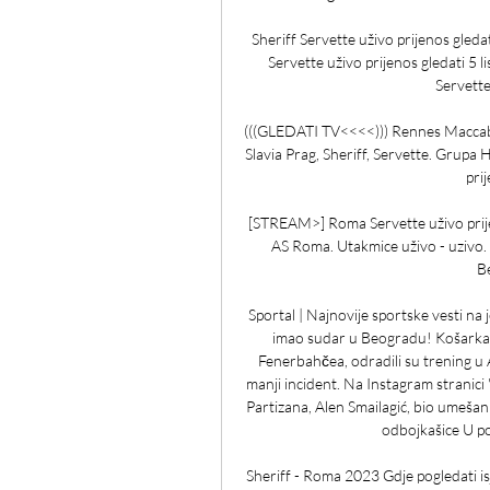
Sheriff Servette uživo prijenos gleda
Servette uživo prijenos gledati 5 
Servette
(((GLEDATI TV<<<<))) Rennes Maccabi 
Slavia Prag, Sheriff, Servette. Grup
prij
[STREAM>] Roma Servette uživo prijen
AS Roma. Utakmice uživo - uzivo. 
Be
Sportal | Najnovije sportske vesti n
imao sudar u Beogradu! Košarkaši
Fenerbahčea, odradili su trening u 
manji incident. Na Instagram stranici 
Partizana, Alen Smailagić, bio umešan 
odbojkašice U po
Sheriff - Roma 2023 Gdje pogledati i