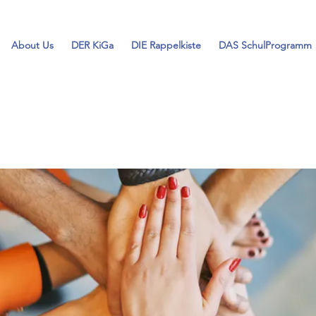
About Us
DER KiGa
DIE Rappelkiste
DAS SchulProgramm