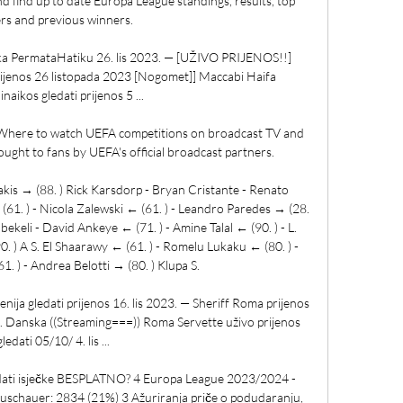
 find up to date Europa League standings, results, top 
rs and previous winners. 

adika PermataHatiku 26. lis 2023. — [UŽIVO PRIJENOS!!] 
ijenos 26 listopada 2023 [Nogomet]] Maccabi Haifa 
naikos gledati prijenos 5 ...

here to watch UEFA competitions on broadcast TV and 
ought to fans by UEFA's official broadcast partners.

lakis → (88. ) Rick Karsdorp - Bryan Cristante - Renato 
1. ) - Nicola Zalewski ← (61. ) - Leandro Paredes → (28. 
keli - David Ankeye ← (71. ) - Amine Talal ← (90. ) - L. 
 ) A S. El Shaarawy ← (61. ) - Romelu Lukaku ← (80. ) - 
. ) - Andrea Belotti → (80. ) Klupa S. 

nija gledati prijenos 16. lis 2023. — Sheriff Roma prijenos 
 Danska ((Streaming===)) Roma Servette uživo prijenos 
gledati 05/10/ 4. lis ...

gledati isječke BESPLATNO? 4 Europa League 2023/2024 - 
uschauer: 2834 (21%) 3 Ažuriranja priče o podudaranju, 