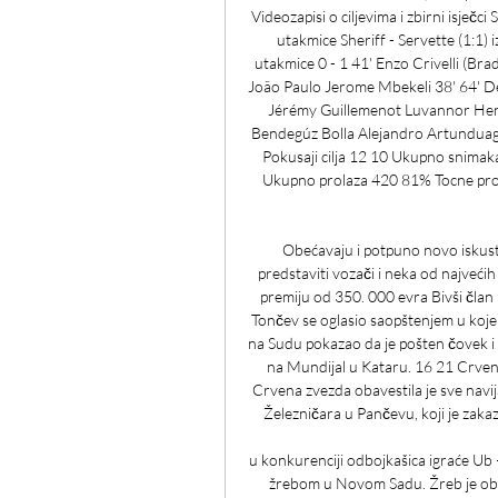
Videozapisi o ciljevima i zbirni isječci
utakmice Sheriff - Servette (1:1) i
utakmice 0 - 1 41' Enzo Crivelli (Br
João Paulo Jerome Mbekeli 38' 64' D
Jérémy Guillemenot Luvannor Henr
Bendegúz Bolla Alejandro Artundua
Pokusaji cilja 12 10 Ukupno snima
Ukupno prolaza 420 81% Tocne prola
Obećavaju i potpuno novo iskust
predstaviti vozači i neka od najveći
premiju od 350. 000 evra Bivši član
Tončev se oglasio saopštenjem u kojem
na Sudu pokazao da je pošten čovek i 
na Mundijal u Kataru. 16 21 Crvena
Crvena zvezda obavestila je sve navij
Železničara u Pančevu, koji je zaka
u konkurenciji odbojkašica igraće Ub
žrebom u Novom Sadu. Žreb je obav