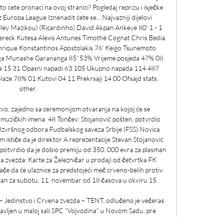
 Sto cete pronaci na ovoj stranici? Pogledaj reprizu i isječke 
z Europa League Iznenadit ćete se... Najvazniji dijelovi 
adley Mazikou) (Ricardinho) David Akpan Ankeye 80' 1 - 1 
ereck Kutesa Alexis Antunes Timothé Cognat Chris Bedia 
ique Konstantinos Apostolakis 76' Keigo Tsunemoto 
ga Munashe Garananga 85' 53% Vrijeme posjeda 47% 08 
ka 15 31 Opasni napadi 63 105 Ukupno napada 114 487 
ze 78% 01 Kutovi 04 11 Prekrsaji 14 00 Ofsajd stats. 
other. 

vo, zajedno sa ceremonijom otvaranja na kojoj će se 
h muzičkih imena. 48 Tončev: Stojanović pošten, potvrdio 
 Izvršnog odbora Fudbalskog saveza Srbije (FSS) Novica 
 ističe da je direktor A reprezentacije Stevan Stojanović 
potvrdio da je dobio premiju od 350. 000 evra za plasman 
 zvezda: Karte za Železničar u prodaji od četvrtka FK 
ače da će ulaznice za predstojeći meč crveno-belih protiv 
zan za subotu, 11. novembar od 18 časova u okviru 15. 

 – Jedinstvo i Crvena zvezda – TENT, odlučeno je večeras 
ljen u maloj sali SPC “Vojvodina” u Novom Sadu, pre 