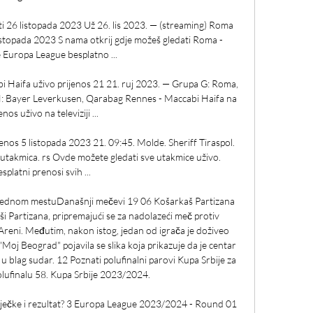
ti 26 listopada 2023 Už 26. lis 2023. — (streaming) Roma 
listopada 2023 S nama otkrij gdje možeš gledati Roma - 
 Europa League besplatno ...

Haifa uživo prijenos 21 21. ruj 2023. — Grupa G: Roma, 
a H: Bayer Leverkusen, Qarabag Rennes - Maccabi Haifa na 
enos uživo na televiziji ...

os 5 listopada 2023 21. 09:45. Molde. Sheriff Tiraspol. 
utakmica. rs Ovde možete gledati sve utakmice uživo. 
splatni prenosi svih ...

a jednom mestuDanašnji mečevi 19 06 Košarkaš Partizana 
 Partizana, pripremajući se za nadolazeći meč protiv 
Areni. Međutim, nakon istog, jedan od igrača je doživeo 
"Moj Beograd" pojavila se slika koja prikazuje da je centar 
u blag sudar. 12 Poznati polufinalni parovi Kupa Srbije za 
lufinalu 58. Kupa Srbije 2023/2024. 

sječke i rezultat? 3 Europa League 2023/2024 - Round 01 