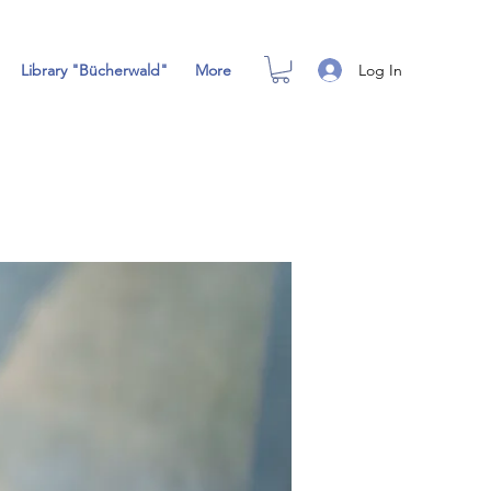
Log In
Library "Bücherwald"
More