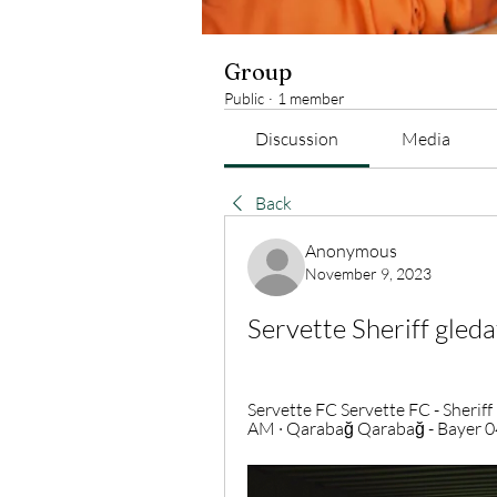
Group
Public
·
1 member
Discussion
Media
Back
Anonymous
November 9, 2023
Servette Sheriff gled
Servette FC Servette FC - Sheriff
AM · Qarabağ Qarabağ - Bayer 04