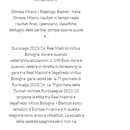
Olimpia Milano | Riepilogo Basket - Italia: 
Olimpia Milano risultati in tempo reale, 
risultati finali, calendario, classifiche, 
dettaglio delle partite, comparazione quote 
e ...

EuroLega 2023/24, Real Madrid-Virtus 
Bologna: dove e quando 
vederlaVisualizzazioni: 1. 290 Ecco dove e 
quando vedere in diretta tv/streaming la 
gara tra Real Madrid e Segafredo Virtus 
Bologna, gara valida per la 7ª giornata di 
EuroLega 2023/24. La 7ª giornata della 
Turkish Airlines EuroLeague 2022/23 
propone la sfida tra Real Madrid e 
Segafredo Virtus Bologna. I Blancos sono i 
campioni d’Europa in carica e in questa 
stagione sono ancora imbattuti. La squadra 
della capitale spagnola però non ha 
disputato l’ultimo turno contro di 