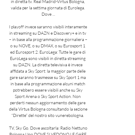
in diretta tv. Real Madrid-Virtus Bologna, 
valida per la settima giornata di Eurolega. 
Dove ...

I playoff invece saranno visibili interamente 
in streaming su DAZN e Discovery+ e in tv 
– in base alla programmazione giornaliera – 
o su NOVE, o su DMAX, o su Eurosport 1 
ed Eurosport 2. EuroLega: Tutte le gare di 
EuroLega sono visibili in diretta streaming 
su DAZN. La diretta televisiva è invece 
affidata a Sky Sport: la maggior parte delle 
gare saranno trasmesse su Sky Sport 1 ma 
in base alla programmazione alcuni match 
potrebbero essere visibili anche su Sky 
Sport Arena o Sky Sport Action. Non 
perderti nessun aggiornamento delle gare 
della Virtus Bologna consultando la sezione 
“Dirette” del nostro sito vunerebologna. 

TV, Sky Go. Dove ascoltarla: Radio Nettuno 
Bologna Uno DOVE SI VEDONO LE GARE 