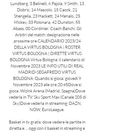
Lundberg, 3 Belinelli, 6 Pajola, 9 Smith, 13 
Dobric, 14 Mascolo, 15 Cacok, 21 
Shengelia, 23 Hackett, 24 Menalo, 25 
Mickey, 33 Polonara, 42 Dunston, 55 
Abass, 00 Cordinier. Coach Banchi. Gli 
Arbitri del match: designazione nelle 
prossime ore CALENDARIO 2023/24 
DELLA VIRTUS BOLOGNA | ROSTER 
VIRTUS BOLOGNA | DIRETTE VIRTUS 
BOLOGNA Virtus Bologna: il calendario di 
Novembre 2023 LE INFO UTILI DI REAL 
MADRID-SEGAFREDO VIRTUS 
BOLOGNA: Quando si gioca: giovedì 9 
Novembre 2023 alle ore 20:45Dove si 
gioca: Wizink Arena (Madrid, Spagna)Dove 
vederla in TV: Sky Sport Max (Canale 205 di 
Sky)Dove vederla in streaming: DAZN, 
NOW, EuroLeague. 

Basket in tv gratis: dove vedere le partite in 
diretta e ... oggi con il basket in streaming e 