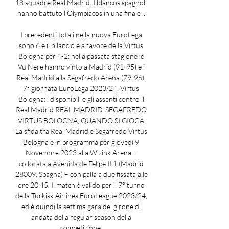
18 squadre Real Madrid. I blancos spagnoli 
hanno battuto l'Olympiacos in una finale ...

I precedenti totali nella nuova EuroLega 
sono 6 e il bilancio è a favore della Virtus 
Bologna per 4-2: nella passata stagione le 
Vu Nere hanno vinto a Madrid (91-95) e i 
Real Madrid alla Segafredo Arena (79-96). 
7ª giornata EuroLega 2023/24, Virtus 
Bologna: i disponibili e gli assenti contro il 
Real Madrid REAL MADRID-SEGAFREDO 
VIRTUS BOLOGNA, QUANDO SI GIOCA 
La sfida tra Real Madrid e Segafredo Virtus 
Bologna è in programma per giovedì 9 
Novembre 2023 alla Wizink Arena – 
collocata a Avenida de Felipe II 1 (Madrid 
28009, Spagna) – con palla a due fissata alle 
ore 20:45. Il match è valido per il 7° turno 
della Turkisk Airlines EuroLeague 2023/24, 
ed è quindi la settima gara del girone di 
andata della regular season della 
competizione. 
