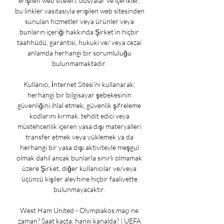
erişilen web siteleri, dosyalar ve içerikler, 
bu linkler vasıtasıyla erişilen web sitesinden 
sunulan hizmetler veya ürünler veya 
bunların içeriği hakkında Şirket’in hiçbir 
taahhüdü, garantisi, hukuki ve/ veya cezai 
anlamda herhangi bir sorumluluğu 
bulunmamaktadır. 

Kullanıcı, İnternet Sitesi’ni kullanarak; 
herhangi bir bilgisayar şebekesinin 
güvenliğini ihlal etmek, güvenlik şifreleme 
kodlarını kırmak, tehdit edici veya 
müstehcenlik içeren yasa dışı materyalleri 
transfer etmek veya yüklemek ya da 
herhangi bir yasa dışı aktiviteyle meşgul 
olmak dahil ancak bunlarla sınırlı olmamak 
üzere Şirket, diğer kullanıcılar ve/veya 
üçüncü kişiler aleyhine hiçbir faaliyette 
bulunmayacaktır. 

West Ham United - Olympiakos maçı ne 
zaman? Saat kaçta, hangi kanalda? | UEFA 