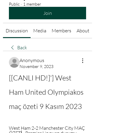
Public
·
1 member
Join
Discussion
Media
Members
About
Back
Anonymous
November 9, 2023
[[CANLI HD!]'] West 
Ham United Olympiakos 
maç özeti 9 Kasım 2023
West Ham 2-2 Manchester City MAÇ 