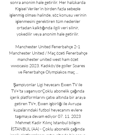
sonra anonim hale getirilir. Her halükarda 
Kişisel Veriler’in birden fazla sebeple 
işlenmiş olması halinde, söz konusu verinin 
işlenmesini gerektiren tüm nedenler 
ortadan kalktığında ilgili veri silinir, 
yokedilir veya anonim hale getirilir. 

Manchester United Fenerbahçe 2-1 
Manchester United / Maç özeti Fenerbahçe 
manchester united west ham özet 
wwocasio 2023. Kadıköy'de goller Soares 
ve Fenerbahçe Olympiakos maç ...

Şampiyonlar Ligi heyecanı Exxen TV ile 
TV+'ta yaşanıyorÇoklu abonelik çağında 
içerik platformlarını çatısı altında bir araya 
getiren TV+, Exxen işbirliği ile Avrupa 
kupalarındaki futbol heyecanını evlere 
taşımaya devam ediyor 07. 11. 2023 
Mehmet Kadir Kılınç Istanbul bilişim 
İSTANBUL (AA) - Çoklu abonelik çağında 