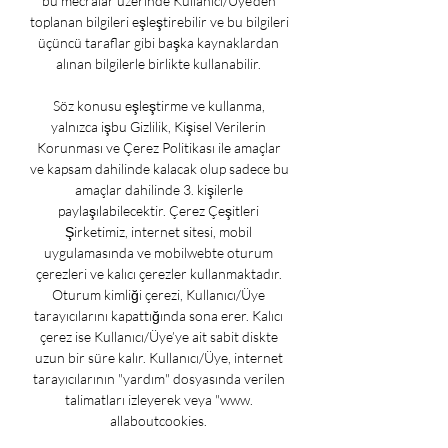
bu mecralar üzerinde Kullanıcı/Üye’den 
toplanan bilgileri eşleştirebilir ve bu bilgileri 
üçüncü taraflar gibi başka kaynaklardan 
alınan bilgilerle birlikte kullanabilir. 

Söz konusu eşleştirme ve kullanma, 
yalnızca işbu Gizlilik, Kişisel Verilerin 
Korunması ve Çerez Politikası ile amaçlar 
ve kapsam dahilinde kalacak olup sadece bu 
amaçlar dahilinde 3. kişilerle 
paylaşılabilecektir. Çerez Çeşitleri 
Şirketimiz, internet sitesi, mobil 
uygulamasında ve mobilwebte oturum 
çerezleri ve kalıcı çerezler kullanmaktadır. 
Oturum kimliği çerezi, Kullanıcı/Üye 
tarayıcılarını kapattığında sona erer. Kalıcı 
çerez ise Kullanıcı/Üye’ye ait sabit diskte 
uzun bir süre kalır. Kullanıcı/Üye, internet 
tarayıcılarının "yardım" dosyasında verilen 
talimatları izleyerek veya "www. 
allaboutcookies. 
