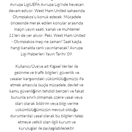
Avrupa LigiUEFA Avrupa Ligi'nde heyecan 
devam ediyor. West Ham United sahasında 
Olympiakos'u konuk edecek. Mücadele 
öncesinde merak edilen konular arasında 
maçın yayın saati, kanalı ve muhtemel 
11'leri de yer alıyor. Peki, West Ham United 
- Olympiakos maçı ne zaman? Saat kaçta, 
hangi kanalda canlı yayınlanacak? Avrupa 
Ligi Haberleri Yayın Tarihi: 09. 

Kullanıcı/Üye’ye ait Kişisel Veriler ile 
gezinme ve trafik bilgileri; güvenlik ve 
yasalar karşısındaki yükümlülüğümüzü ifa 
etmek amacıyla (suçla mücadele, devlet ve 
kamu güvenliğinin tehdidi benzeri ve fakat 
bununla sınırlı olmamak üzere yasal veya 
idari olarak bildirim veya bilgi verme 
yükümlülüğümüzün mevcut olduğu 
durumlarda) yasal olarak bu bilgileri talep 
etmeye yetkili olan ilgili kurum ve 
kuruluşlar ile paylaşılabilecektir. 
