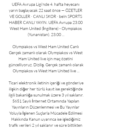
UEFA Avrupa Ligi'nde 4. hafta heyecanı 
yarın başlayacak 22 saat önce — ÖZETLER 
VE GOLLER · CANLI SKOR · beIn SPORTS 
HABER CANLI YAYIN. UEFA Avrupa 23.00 
West Ham United (İngiltere) - Olympiakos 
(Yunanistan). 23.00 ...

Olympiakos vs West Ham United Canlı 
Gerçek zamanlı olarak Olympiakos vs West 
Ham United live için maç özetini 
güncelliyoruz. Diziliş. Gerçek zamanlı olarak 
Olympiakos vs West Ham United live ...

Ticari elektronik iletinin içeriği ve gönderiye 
ilişkin diğer her türlü kayıt ise gerektiğinde 
ilgili bakanlığa sunulmak üzere 3 yıl saklanır. 
5651 Sayılı İnternet Ortamında Yapılan 
Yayınların Düzenlenmesi ve Bu Yayınlar 
Yoluyla İşlenen Suçlarla Mücadele Edilmesi 
Hakkında Kanun uyarınca ise işlediğimiz 
trafik verileri 2 yıl saklanır ve süre bittikten 