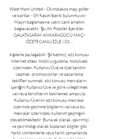
West Ham United - Olympiakos maçı goller 
ve kartlar - 09 Kasım İçerik bulunmuyor. 
Maçın başlamasına yakın canlı anlatım 
başlayacaktır. Şu An Popüler İçerikler. 
GALATASARAY ANKARAGÜCÜ MAÇI 
ÖZETİ CANLI İZLE | GS ...

kişilerle paylaşabilir. Şirketimiz, söz konusu 
internet sitesi, mobil uygulama, mobilweb 
üzerinden, Kullanıcı/Üye’ye özel tanıtım 
yapmak, promosyonlar ve pazarlama 
teklifleri sunmak, söz konusu mecraların 
içeriğini Kullanıcı/Üye’ye göre iyileştirmek 
ve/veya tercihlerini belirlemek amacıyla; 
Kullanıcı/Üye’nin söz konusu mecralar 
üzerinde gezinme bilgilerini ve/veya bu 
mecralar üzerindeki kullanım geçmişini 
izleyebilmektedir. Buna ek olarak, çevrimiçi 
ve çevrimdışı olarak toplanan bilgiler gibi 
farklı yöntemlerle veya farklı zamanlarda 