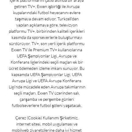
içerik platformlarını çatısı altında bir araya 
getiren TV+, Exxen işbirliği ile Avrupa 
kupalarındaki futbol heyecanını evlere 
taşımaya devam ediyor. Turkcell'den 
yapılan açıklamaya göre, televizyon 
platformu TV+, birbirinden kaliteli içerikleri 
kasımda da sporseverlerle buluşturmayı 
sürdürüyor. TV+, son yerli içerik platformu 
Exxen TV ile Premium TV+ kullanıcılarına 
UEFA Şampiyonlar Ligi, Avrupa ve 
Konferans liglerindeki seçili maçları ek bir 
ücret ödemeden izleme imkanı sunuyor. Bu 
kapsamda UEFA Şampiyonlar Ligi, UEFA 
Avrupa Ligi ve UEFA Avrupa Konferans 
Ligi'nde mücadele eden Avrupa takımlarının 
seçili maçları, Exxen TV üzerinden salı, 
çarşamba ve perşembe günleri 
futbolseverlere futbol şöleni yaşatacak. 

Çerez (Cookie) Kullanımı Şirketimiz, 
internet sitesi, mobil uygulaması ve 
mobilweb ziyaretçilerine daha iyi hizmet 