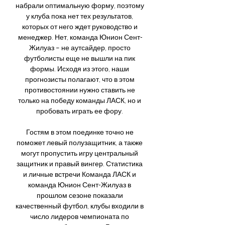
набрали оптимальную форму, поэтому 
у клуба пока нет тех результатов, 
которых от него ждет руководство и 
менеджер. Нет, команда Юнион Сент-
Жилуаз – не аутсайдер, просто 
футболисты еще не вышли на пик 
формы. Исходя из этого, наши 
прогнозисты полагают, что в этом 
противостоянии нужно ставить не 
только на победу команды ЛАСК, но и 
пробовать играть ее фору. 

Гостям в этом поединке точно не 
поможет левый полузащитник, а также 
могут пропустить игру центральный 
защитник и правый вингер. Статистика 
и личные встречи Команда ЛАСК и 
команда Юнион Сент-Жилуаз в 
прошлом сезоне показали 
качественный футбол, клубы входили в 
число лидеров чемпионата по 