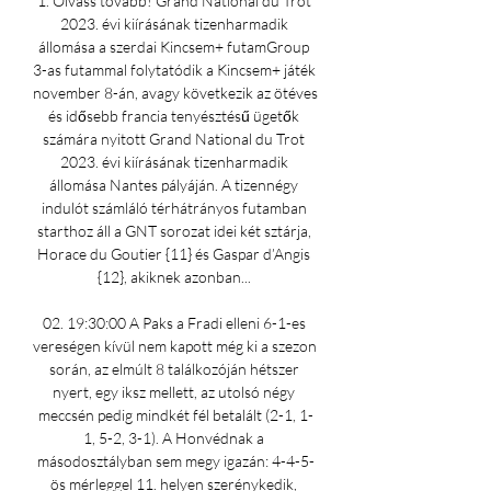
1. Olvass tovább! Grand National du Trot 
2023. évi kiírásának tizenharmadik 
állomása a szerdai Kincsem+ futamGroup 
3-as futammal folytatódik a Kincsem+ játék 
november 8-án, avagy következik az ötéves 
és idősebb francia tenyésztésű ügetők 
számára nyitott Grand National du Trot 
2023. évi kiírásának tizenharmadik 
állomása Nantes pályáján. A tizennégy 
indulót számláló térhátrányos futamban 
starthoz áll a GNT sorozat idei két sztárja, 
Horace du Goutier {11} és Gaspar d’Angis 
{12}, akiknek azonban... 

02. 19:30:00 A Paks a Fradi elleni 6-1-es 
vereségen kívül nem kapott még ki a szezon 
során, az elmúlt 8 találkozóján hétszer 
nyert, egy iksz mellett, az utolsó négy 
meccsén pedig mindkét fél betalált (2-1, 1-
1, 5-2, 3-1). A Honvédnak a 
másodosztályban sem megy igazán: 4-4-5-
ös mérleggel 11. helyen szerénykedik, 