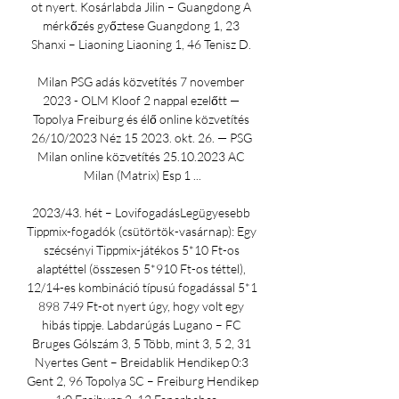
ot nyert. Kosárlabda Jilin – Guangdong A 
mérkőzés győztese Guangdong 1, 23 
Shanxi – Liaoning Liaoning 1, 46 Tenisz D. 

Milan PSG adás közvetítés 7 november 
2023 - OLM Kloof 2 nappal ezelőtt — 
Topolya Freiburg és élő online közvetítés 
26/10/2023 Néz 15 2023. okt. 26. — PSG 
Milan online közvetítés 25.10.2023 AC 
Milan (Matrix) Esp 1 ...

2023/43. hét – LovifogadásLegügyesebb 
Tippmix-fogadók (csütörtök-vasárnap): Egy 
szécsényi Tippmix-játékos 5*10 Ft-os 
alaptéttel (összesen 5*910 Ft-os téttel), 
12/14-es kombináció típusú fogadással 5*1 
898 749 Ft-ot nyert úgy, hogy volt egy 
hibás tippje. Labdarúgás Lugano – FC 
Bruges Gólszám 3, 5 Több, mint 3, 5 2, 31 
Nyertes Gent – Breidablik Hendikep 0:3 
Gent 2, 96 Topolya SC – Freiburg Hendikep 