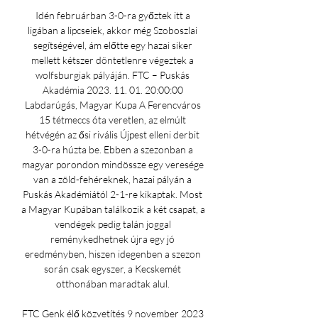
Idén februárban 3-0-ra győztek itt a 
ligában a lipcseiek, akkor még Szoboszlai 
segítségével, ám előtte egy hazai siker 
mellett kétszer döntetlenre végeztek a 
wolfsburgiak pályáján. FTC – Puskás 
Akadémia 2023. 11. 01. 20:00:00 
Labdarúgás, Magyar Kupa A Ferencváros 
15 tétmeccs óta veretlen, az elmúlt 
hétvégén az ősi rivális Újpest elleni derbit 
3-0-ra húzta be. Ebben a szezonban a 
magyar porondon mindössze egy veresége 
van a zöld-fehéreknek, hazai pályán a 
Puskás Akadémiától 2-1-re kikaptak. Most 
a Magyar Kupában találkozik a két csapat, a 
vendégek pedig talán joggal 
reménykedhetnek újra egy jó 
eredményben, hiszen idegenben a szezon 
során csak egyszer, a Kecskemét 
otthonában maradtak alul. 

FTC Genk élő közvetítés 9 november 2023 