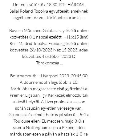
United: csütörtök 18:30; RTL HÁROM. 
Sallai Roland Topolya együttesét, amelynek 
egyébként ez volt története során az ...

Bayern München Galatasaray és élő online 
közvetítés 8 1 nappal ezelőtt — )16:15 (ism) 
Real Madrid Topolya Freiburg és élő online 
közvetítés 26/10/2023 Néz 15 2023. adás 
közvetítés 4 október 2023 D 
Törökország ...

Bournemouth – Liverpool 2023. 20:45:00 
A Bournemouth legutóbb, a 10. 
fordulóban megszerezte első győzelmét a 
Premier Ligában, így Kerkezék elmozdultak 
a kieső helyről. A Liverpoolnak a szezon 
során csupán egyetlen veresége van, 
Szoboszlaiék elmúlt hete is jól sikerült: 5-1 a 
Toulouse elleni EL-meccsen, majd 3-0-s 
siker a Nottingham ellen a PL-ben. Idén 
márciusban ezen a pályán a hazaiak 1-0-ra 