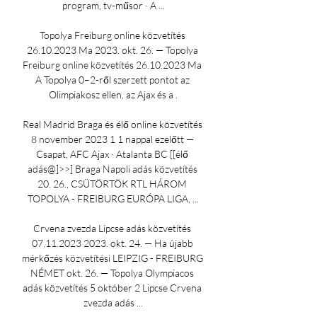
program, tv-műsor · A ...

Topolya Freiburg online közvetítés 
26.10.2023 Ma 2023. okt. 26. — Topolya 
Freiburg online közvetítés 26.10.2023 Ma 
A Topolya 0–2-ről szerzett pontot az 
Olimpiakosz ellen, az Ajax és a .

Real Madrid Braga és élő online közvetítés 
8 november 2023 1 1 nappal ezelőtt — 
Csapat, AFC Ajax · Atalanta BC [[élő 
adás@]>>] Braga Napoli adás közvetítés 
20. 26., CSÜTÖRTÖK RTL HÁROM 
TOPOLYA - FREIBURG EURÓPA LIGA, ...

Crvena zvezda Lipcse adás közvetítés 
07.11.2023 2023. okt. 24. — Ha újabb 
mérkőzés közvetítési LEIPZIG - FREIBURG 
NÉMET okt. 26. — Topolya Olympiacos 
adás közvetítés 5 október 2 Lipcse Crvena 
zvezda adás ...
