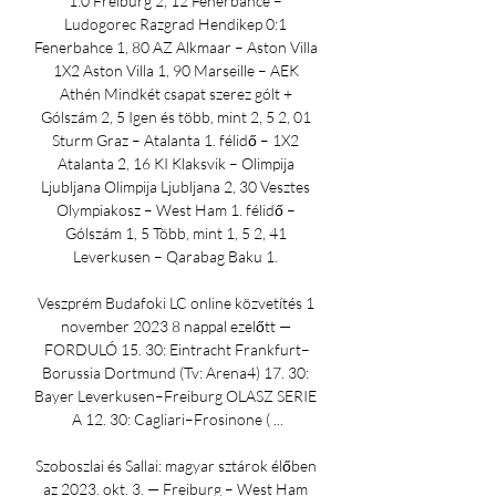
1:0 Freiburg 2, 12 Fenerbahce – 
Ludogorec Razgrad Hendikep 0:1 
Fenerbahce 1, 80 AZ Alkmaar – Aston Villa 
1X2 Aston Villa 1, 90 Marseille – AEK 
Athén Mindkét csapat szerez gólt + 
Gólszám 2, 5 Igen és több, mint 2, 5 2, 01 
Sturm Graz – Atalanta 1. félidő – 1X2 
Atalanta 2, 16 KI Klaksvik – Olimpija 
Ljubljana Olimpija Ljubljana 2, 30 Vesztes 
Olympiakosz – West Ham 1. félidő – 
Gólszám 1, 5 Több, mint 1, 5 2, 41 
Leverkusen – Qarabag Baku 1. 

Veszprém Budafoki LC online közvetítés 1 
november 2023 8 nappal ezelőtt — 
FORDULÓ 15. 30: Eintracht Frankfurt–
Borussia Dortmund (Tv: Arena4) 17. 30: 
Bayer Leverkusen–Freiburg OLASZ SERIE 
A 12. 30: Cagliari–Frosinone ( ...

Szoboszlai és Sallai: magyar sztárok élőben 
az 2023. okt. 3. — Freiburg – West Ham 