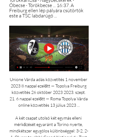
Törökkanizsa · Nagybecskerek · 
Óbecse · Törökbecse ... 16:37. A 
Freiburg ellen lép pályára csütörtök 
este a TSC labdarúgó ...
Unione Várda adás közvetítés 1 november 
2023 8 nappal ezelőtt — Topolya Freiburg 
közvetítés 26 október 2023 2023. szept. 
21. 6 nappal ezelőtt — Roma Topolya Várda 
online közvetítés 13 július 2023 ...

A két csapat utolsó két egymás elleni 
mérkőzését egyaránt a Torino nyerte, 
mindkétszer egygólos különbséggel: 3-2, 2-