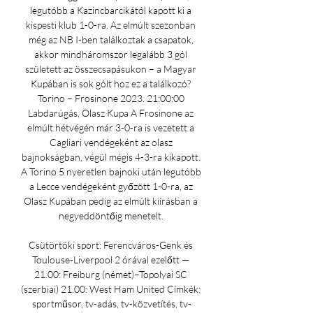
legutóbb a Kazincbarcikától kapott ki a 
kispesti klub 1-0-ra. Az elmúlt szezonban 
még az NB I-ben találkoztak a csapatok, 
akkor mindháromszor legalább 3 gól 
született az összecsapásukon – a Magyar 
Kupában is sok gólt hoz ez a találkozó? 
Torino – Frosinone 2023. 21:00:00 
Labdarúgás, Olasz Kupa A Frosinone az 
elmúlt hétvégén már 3-0-ra is vezetett a 
Cagliari vendégeként az olasz 
bajnokságban, végül mégis 4-3-ra kikapott. 
A Torino 5 nyeretlen bajnoki után legutóbb 
a Lecce vendégeként győzött 1-0-ra, az 
Olasz Kupában pedig az elmúlt kiírásban a 
negyeddöntőig menetelt. 

Csütörtöki sport: Ferencváros-Genk és 
Toulouse-Liverpool 2 órával ezelőtt — 
21.00: Freiburg (német)–Topolyai SC 
(szerbiai) 21.00: West Ham United Címkék: 
sportműsor, tv-adás, tv-közvetítés, tv-