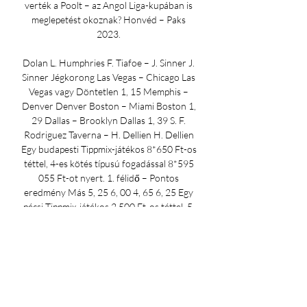
verték a Poolt – az Angol Liga-kupában is 
meglepetést okoznak? Honvéd – Paks 
2023. 

Dolan L. Humphries F. Tiafoe – J. Sinner J. 
Sinner Jégkorong Las Vegas – Chicago Las 
Vegas vagy Döntetlen 1, 15 Memphis – 
Denver Denver Boston – Miami Boston 1, 
29 Dallas – Brooklyn Dallas 1, 39 S. F. 
Rodriguez Taverna – H. Dellien H. Dellien 
Egy budapesti Tippmix-játékos 8*650 Ft-os 
téttel, 4-es kötés típusú fogadással 8*595 
055 Ft-ot nyert. 1. félidő – Pontos 
eredmény Más 5, 25 6, 00 4, 65 6, 25 Egy 
pécsi Tippmix-játékos 2 500 Ft-os téttel, 5-
ös kötés típusú fogadással 1 788 318 Ft-ot 
nyert. Bochum – Mainz 1X2 + Mindkét 
csapat szerez gólt Döntetlen és igen 4, 15 
Genoa – Salernitana Döntetlen 3, 50 3, 80 
3, 60 Vendég és igen Egy budapesti 
Tippmix-játékos 1 000 Ft-os téttel, 2-es 