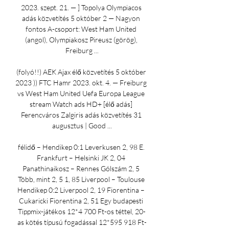
2023. szept. 21. — ] Topolya Olympiacos 
adás közvetítés 5 október 2 — Nagyon 
fontos A-csoport: West Ham United 
(angol), Olympiakosz Pireusz (görög), 
Freiburg ...

(folyó!!) AEK Ajax élő közvetítés 5 október 
2023 )) FTC Hamr 2023. okt. 4. — Freiburg 
vs West Ham United Uefa Europa League 
stream Watch ads HD+ [élő adás] 
Ferencváros Zalgiris adás közvetítés 31 
augusztus | Good ...

félidő – Hendikep 0:1 Leverkusen 2, 98 E. 
Frankfurt – Helsinki JK 2, 04 
Panathinaikosz – Rennes Gólszám 2, 5 
Több, mint 2, 5 1, 85 Liverpool – Toulouse 
Hendikep 0:2 Liverpool 2, 19 Fiorentina – 
Cukaricki Fiorentina 2, 51 Egy budapesti 
Tippmix-játékos 12*4 700 Ft-os téttel, 20-
as kötés típusú fogadással 12*595 918 Ft-