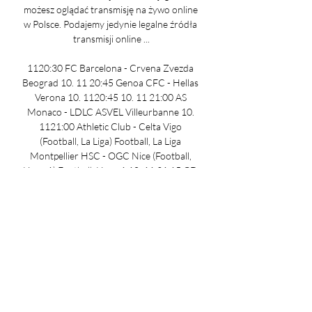
możesz oglądać transmisję na żywo online 
w Polsce. Podajemy jedynie legalne źródła 
transmisji online ...

1120:30 FC Barcelona - Crvena Zvezda 
Beograd 10. 11 20:45 Genoa CFC - Hellas 
Verona 10. 1120:45 10. 11 21:00 AS 
Monaco - LDLC ASVEL Villeurbanne 10. 
1121:00 Athletic Club - Celta Vigo 
(Football, La Liga) Football, La Liga 
Montpellier HSC - OGC Nice (Football, 
Ligue 1) Football, Ligue 1 10. 11 21:15 GD 
Estoril Praia - Casa Pia AC (Football, 
Primeira Liga) Football, Primeira Liga 10. 

1120:20 08. 11 20:00 Savino Del Bene 
Scandicci - Maritza Plovdiv 08. 1120:00 08. 
11 18:45 SSC Napoli - Union Berlin 08. 
1118:45 Real Sociedad - SL Benfica 08. 11 
16:00 Espagne - Canada 08. 1116:00 08. 
11 10:00 France - Italie 08. 1110:00 08. 11 