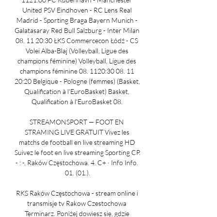
United PSV Eindhoven - RC Lens Real 
Madrid - Sporting Braga Bayern Munich - 
Galatasaray Red Bull Salzburg - Inter Milan 
08. 11 20:30 ŁKS Commercecon Łódź - CS 
Volei Alba-Blaj (Volleyball, Ligue des 
champions féminine) Volleyball, Ligue des 
champions féminine 08. 1120:30 08. 11 
20:20 Belgique - Pologne (femmes) (Basket, 
Qualification à l'EuroBasket) Basket, 
Qualification à l'EuroBasket 08. 

STREAMONSPORT — FOOT EN 
STRAMING LIVE GRATUIT Vivez les 
matchs de football en live streaming HD 
Suivez le foot en live streaming Sporting CP. 
- : -. Raków Częstochowa. 4. C+ · Info Info. 
01. (01.).

RKS Raków Częstochowa - stream online i 
transmisje tv Rakow Czestochowa 
Terminarz. Poniżej dowiesz się, gdzie 