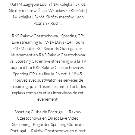
KGHM Zagłębie Lubin | 14. kolejka | Skrót. 
Skróty meczów. Śląsk Wrocław - ŁKS Łódź | 
14. kolejka | Skrót. Skróty meczów. Lech 
Poznań - Ruch ...

RKS Rakow Czestochowa - Sporting CP: 
Live streaming & TV-14 Days -14 Hours 
-10 Minutes -34 Seconds Où regarder 
l'événement en RKS Rakow Czestochowa 
vs. Sporting CP: en live streaming & à la TV 
aujourd'hui RKS Rakow Czestochowa vs. 
Sporting CP a eu lieu le 26 oct. à 18:45. 
Trouvez avec JustWatch les services de 
streaming qui diffusent les temps forts, les 
replays complets et les interviews de cet 
événement. 

Sporting Clube de Portugal — Raków 
Częstochowa en Direct Live Video 
Streaming! Regarder Sporting Clube de 
Portugal — Raków Częstochowa en direct 