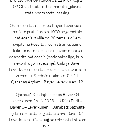
prolaze 69% 09 Kutovi 01 12 Prekrsaji 14 
02 Ofsajd stats. other. minutes_played 
stats. shots stats. passing. 

Osim rezultata za ekipu Bayer Leverkusen, 
možete pratiti preko 1000 nogometnih 
natjecanja iz više od 90 zemalja diljem 
svijeta na Rezultati. com stranici. Samo 
kliknite na ime zemlje u lijevom meniju i 
odaberite natjecanje (nacionalna liga, kup ili 
neko drugo natjecanje). Usluga Bayer 
Leverkusen rezultati se ažurira u stvarnom 
vremenu. Sljedeće utakmice: 09. 11. 
Qarabag Agdam - Bayer Leverkusen, 12. 

Qarabağ: Gledajte prenos Bayer 04 
Leverkusen 26. lis 2023. — Uživo Fudbal 
Bayer 04 Leverkusen - Qarabağ: Saznajte 
gde možete da pogledate uživo Bayer 04 
Leverkusen - Qarabağ sa celom statistikom 
svih ...
