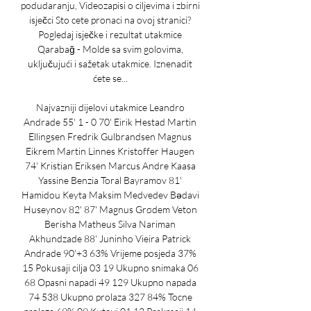
podudaranju, Videozapisi o ciljevima i zbirni 
isječci Sto cete pronaci na ovoj stranici? 
Pogledaj isječke i rezultat utakmice 
Qarabağ - Molde sa svim golovima, 
uključujući i sažetak utakmice. Iznenadit 
ćete se... 

Najvazniji dijelovi utakmice Leandro 
Andrade 55' 1 - 0 70' Eirik Hestad Martin 
Ellingsen Fredrik Gulbrandsen Magnus 
Eikrem Martin Linnes Kristoffer Haugen 
74' Kristian Eriksen Marcus Andre Kaasa 
Yassine Benzia Toral Bayramov 81' 
Hamidou Keyta Maksim Medvedev Bədavi 
Huseynov 82' 87' Magnus Grødem Veton 
Berisha Matheus Silva Nariman 
Akhundzade 88' Juninho Vieira Patrick 
Andrade 90'+3 63% Vrijeme posjeda 37% 
15 Pokusaji cilja 03 19 Ukupno snimaka 06 
68 Opasni napadi 49 129 Ukupno napada 
74 538 Ukupno prolaza 327 84% Tocne 