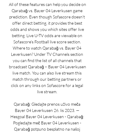
All of these features can help you decide on 
Qarabağ vs. Bayer 04 Leverkusen game 
prediction. Even though Sofascore doesn't 
offer direct betting, it provides the best 
odds and shows you which sites offer live 
betting. Live U-TV odds are viewable on 
Sofascore's Football live score section. 
Where to watch Qarabağ vs. Bayer 04 
Leverkusen? Under TV Channels section 
you can find the list of all channels that 
broadcast Qarabağ – Bayer 04 Leverkusen 
live match. You can also live stream this 
match through our betting partners or 
click on any links on Sofascore for a legal 
live stream. 

Qarabağ: Gledajte prenos uživo meča 
Bayer 04 Leverkusen 26. lis 2023. — 
Hesgoal Bayer 04 Leverkusen - Qarabağ: 
Pogledajte meč Bayer 04 Leverkusen - 
Qarabağ potpuno besplatno na našoj 