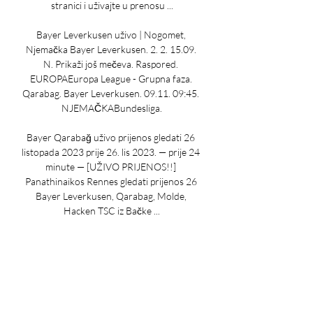
stranici i uživajte u prenosu ...

Bayer Leverkusen uživo | Nogomet, 
Njemačka Bayer Leverkusen. 2. 2. 15.09. 
N. Prikaži još mečeva. Raspored. 
EUROPAEuropa League - Grupna faza. 
Qarabag. Bayer Leverkusen. 09.11. 09:45. 
NJEMAČKABundesliga.

Bayer Qarabağ uživo prijenos gledati 26 
listopada 2023 prije 26. lis 2023. — prije 24 
minute — [UŽIVO PRIJENOS!!] 
Panathinaikos Rennes gledati prijenos 26 
Bayer Leverkusen, Qarabag, Molde, 
Hacken TSC iz Bačke ...

How to Watch Bayer Leverkusen vs. 
Qarabag 26. lis 2023. — Qarabag: Stream 
UEFA Europa League Live, TV Channel. 
Bayer Leverkusen Live stream Bayer 
Leverkusen vs. Qarabag game on Fubo: 