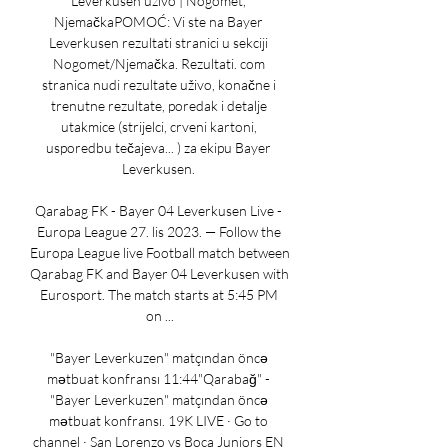
Leverkusen uživo | Nogomet, 
NjemačkaPOMOĆ: Vi ste na Bayer 
Leverkusen rezultati stranici u sekciji 
Nogomet/Njemačka. Rezultati. com 
stranica nudi rezultate uživo, konačne i 
trenutne rezultate, poredak i detalje 
utakmice (strijelci, crveni kartoni, 
usporedbu tečajeva... ) za ekipu Bayer 
Leverkusen. 

Qarabag FK - Bayer 04 Leverkusen Live - 
Europa League 27. lis 2023. — Follow the 
Europa League live Football match between 
Qarabag FK and Bayer 04 Leverkusen with 
Eurosport. The match starts at 5:45 PM 
on ...

"Bayer Leverkuzen" matçından öncə 
mətbuat konfransı 11:44"Qarabağ" - 
"Bayer Leverkuzen" matçından öncə 
mətbuat konfransı. 19K LIVE · Go to 
channel · San Lorenzo vs Boca Juniors EN 