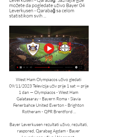
Leverkusen - Qarabağ: Saznajte gde 
možete da pogledate uživo Bayer 04 
Leverkusen - Qarabağ sa celom 
statistikom svih ...
West Ham Olympiacos uživo gledati 
09/11/2023 Televizija uživ prije 1 sat — prije 
1 dan — Olympiacos - West Ham 
Galatasaray - Bayern Roma - Slavia 
Fenerbahce United Everton - Brighton 
Rotheram - QPR Brentford ...

Bayer Leverkusen rezultati uživo, rezultati, 
raspored, Qarabag Agdam - Bayer 