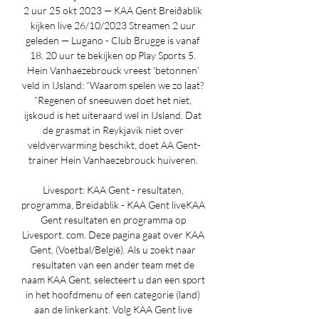
2 uur 25 okt 2023 — KAA Gent Breiðablik 
kijken live 26/10/2023 Streamen 2 uur 
geleden — Lugano - Club Brugge is vanaf 
18. 20 uur te bekijken op Play Sports 5. 
Hein Vanhaezebrouck vreest ‘betonnen’ 
veld in IJsland: “Waarom spelen we zo laat? 
”Regenen of sneeuwen doet het niet, 
ijskoud is het uiteraard wel in IJsland. Dat 
de grasmat in Reykjavik niet over 
veldverwarming beschikt, doet AA Gent-
trainer Hein Vanhaezebrouck huiveren. 

Livesport: KAA Gent - resultaten, 
programma, Breidablik - KAA Gent liveKAA 
Gent resultaten en programma op 
Livesport. com. Deze pagina gaat over KAA 
Gent, (Voetbal/België). Als u zoekt naar 
resultaten van een ander team met de 
naam KAA Gent, selecteert u dan een sport 
in het hoofdmenu of een categorie (land) 
aan de linkerkant. Volg KAA Gent live 