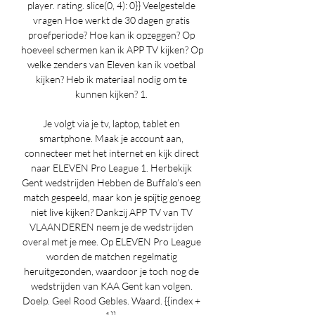
player. rating. slice(0, 4): 0}} Veelgestelde 
vragen Hoe werkt de 30 dagen gratis 
proefperiode? Hoe kan ik opzeggen? Op 
hoeveel schermen kan ik APP TV kijken? Op 
welke zenders van Eleven kan ik voetbal 
kijken? Heb ik materiaal nodig om te 
kunnen kijken? 1. 

Je volgt via je tv, laptop, tablet en 
smartphone. Maak je account aan, 
connecteer met het internet en kijk direct 
naar ELEVEN Pro League 1. Herbekijk 
Gent wedstrijden Hebben de Buffalo’s een 
match gespeeld, maar kon je spijtig genoeg 
niet live kijken? Dankzij APP TV van TV 
VLAANDEREN neem je de wedstrijden 
overal met je mee. Op ELEVEN Pro League 
worden de matchen regelmatig 
heruitgezonden, waardoor je toch nog de 
wedstrijden van KAA Gent kan volgen. 
Doelp. Geel Rood Gebles. Waard. {{index + 