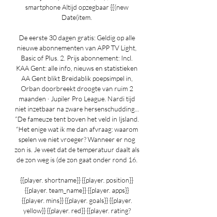
smartphone Altijd opzegbaar {{(new 
Date(item. 

De eerste 30 dagen gratis: Geldig op alle 
nieuwe abonnementen van APP TV Light, 
Basic of Plus. 2. Prijs abonnement: Incl. 
KAA Gent: alle info, nieuws en statistieken 
AA Gent blikt Breidablik poepsimpel in, 
Orban doorbreekt droogte van ruim 2 
maanden · Jupiler Pro League. Nardi tijd 
niet inzetbaar na zware hersenschudding... 
”De fameuze tent boven het veld in Ijsland. 
“Het enige wat ik me dan afvraag: waarom 
spelen we niet vroeger? Wanneer er nog 
zon is. Je weet dat de temperatuur daalt als 
de zon weg is (de zon gaat onder rond 16. 

{{player. shortname}} {{player. position}} 
{{player. team_name}} {{player. apps}} 
{{player. mins}} {{player. goals}} {{player. 
yellow}} {{player. red}} {{player. rating? 