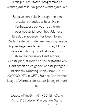
uitslagen, resultaten, programma en 
wedstrijddetails! Volgende wedstrijden: 09. 

Behalve een zieke Hjulsager en een 
onzekere Kandouss heeft Hein 
Vanhaezebrouck voor de vierde 
groepswedstrijd tegen het IJslandse 
Breidablik iedereen ter beschikking. 
Ondanks de 5-0 in de heenwedstrijd en de 
topper tegen Anderlecht zondag, lijkt de 
kans klein dat hij zijn elftal zwaar door 
elkaar zal husselen. Gent scores, 
wedstrijden, standen en spelerstatistieken 
Gent speelt de volgende wedstrijd tegen 
Breidablik Kópavogur op 9 nov. 2023 
20:00:00 UTC in UEFA Europa Conference 
League. Wanneer de wedstrijd begint, kunt 
u... 

toLocaleTimeString('nl-BE', {timeStyle: 
"short"})}} Jupiler Pro League: Stand 