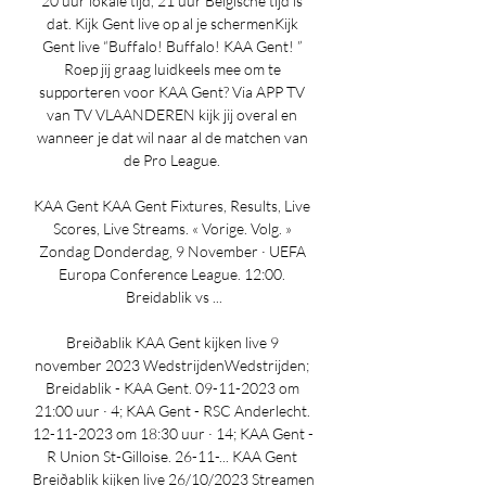
20 uur lokale tijd, 21 uur Belgische tijd is 
dat. Kijk Gent live op al je schermenKijk 
Gent live “Buffalo! Buffalo! KAA Gent! ” 
Roep jij graag luidkeels mee om te 
supporteren voor KAA Gent? Via APP TV 
van TV VLAANDEREN kijk jij overal en 
wanneer je dat wil naar al de matchen van 
de Pro League. 

KAA Gent KAA Gent Fixtures, Results, Live 
Scores, Live Streams. « Vorige. Volg. » 
Zondag Donderdag, 9 November · UEFA 
Europa Conference League. 12:00. 
Breidablik vs ...

Breiðablik KAA Gent kijken live 9 
november 2023 WedstrijdenWedstrijden; 
Breidablik - KAA Gent. 09-11-2023 om 
21:00 uur · 4; KAA Gent - RSC Anderlecht. 
12-11-2023 om 18:30 uur · 14; KAA Gent - 
R Union St-Gilloise. 26-11-... KAA Gent 
Breiðablik kijken live 26/10/2023 Streamen 