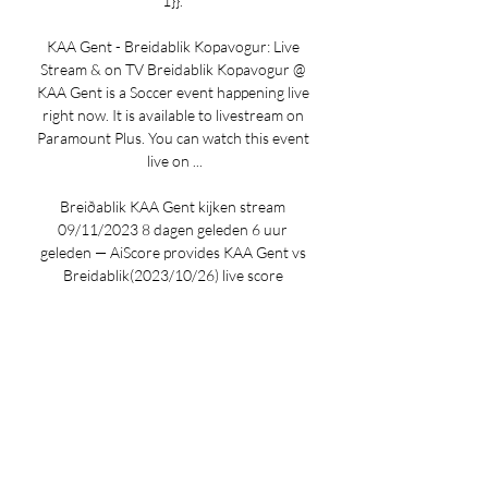
1}}. 

KAA Gent - Breidablik Kopavogur: Live 
Stream & on TV Breidablik Kopavogur @ 
KAA Gent is a Soccer event happening live 
right now. It is available to livestream on 
Paramount Plus. You can watch this event 
live on ...

Breiðablik KAA Gent kijken stream 
09/11/2023 8 dagen geleden 6 uur 
geleden — AiScore provides KAA Gent vs 
Breidablik(2023/10/26) live score 
tracker,h2h,voorspelling,wedstrijd stats 
Denk verder aan ziggo sport, sport ...

“Het wordt koud”, weet Vanhaezebrouck. 
“De temperatuur tijdens de wedstrijd zal 
rond het vriespunt liggen. Er staat een tent 
boven het veld. Ik heb het ooit 
meegemaakt op Bergen, in de halve finale 
van de beker. Een hele week stond daar 