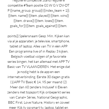
reguliere competitie Stand reguliere 
competitie #Team positie GS W G V DV-DT 
P {{name_group. group}} {{index_team + 1}}. 
{{item. name}} {{item. played}} {{item. wins}} 
{{item. draws}} {{item. loses}} {{item. 
goals_for}}:{{item. goals_against}} {{item. 

points}} Spelersnaam Gesp. Min. Kijken kan 
via al je apparaten: je televisie, smartphone, 
tablet of laptop. Alles van TV in één APP 
Een programma live of in Replay 3 kijken, 
Belgisch voetbal volgen of je favoriete 
series bingen, het kan allemaal met APP TV 
Basic van TV VLAANDEREN. Het enige dat 
je nodig hebt is de app en een 
internetverbinding. Eerste 30 dagen gratis 
(1)APP TV Basic € 14, 95 per maand (2) 
Meer dan 60 zenders Inclusief 6 Eleven 
zenders met topsport Kijk onbeperkt series 
van Canal+ Séries, National Geographic, 
BBC First, Love Nature, History en zoveel 
meer Kijk tv op smart tv, laptop, tablet en 