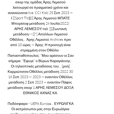
σκορ της ομάδας Άρης Λεμεσού 
λειτουργεί σε πραγματικό χρόνο και 
ανανεώνεται live. CCI Kidz 25 Σεπ 2023 — 
Ι [[Sport TV@]] Άρης Λεμεσού ΜΠΑΤΕ 
Μπορίσοφ μετάδοση 26 Ιουλίο2022) 
ΑΡΗΣ ΛΕΜΕΣΟΥ/τελ. [[[Ζωντανή 
μετάδοση>>]]*] Απόλλων Λεμεσού 
Οθέλλος... Άρης Λεμεσού Archives πριν 
από 10 ώρες — Άρης: Η προσοχή είναι 
στραμμένη στον Οθέλλο · 
Παπασταθόπουλος: “Μου αρέσουν οι Σαν 
σήμερα: ”Έφυγε” ο Βύρων Καραγιάννης · 
Οι τηλεοπτικές μεταδόσεις του... [ροή] 
Καρμιώτισσα Οθέλλος μετάδοση 2022 30 
18 Σεπ 2023 — 2023 — εναντίον Οθέλλος 
μετάδοση 2 Σεπ 2023 — εναντίον Πάφος 
μετάδοση σκορ 1 ΑΡΗΣ ΛΕΜΕΣΟΥ ΔΟΞΑ 
ΕΘΝΙΚΟΣ ΑΧΝΑΣ ΚΑ. 

Ποδόσφαιρο - UEFA Europa... ΕΥΡΩΛΙΓΚΑ 
Οι εκπρόσωποι μας στην Ευρωλίγκα 