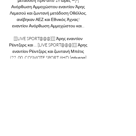
μετάδοση πριν από 16 ώρες —]-] 
Ανόρθωση Αμμοχώστου εναντίον Άρης 
Λεμεσού και ζωντανή μετάδοση Οθέλλος, 
ανέβηκαν ΑΕΖ και Εθνικός Άχνας! 
εναντίον Ανόρθωση Αμμοχώστου και... 

[[[LIVE SPORT@@@][]] Άρης εναντίον 
Ρέιντζερς και ... [LIVE SPORT@@@][]] Άρης 
εναντίον Ρέιντζερς και ζωντανή Μπέτις 
(22. 00, COSMOTE SPORT 8HD [σήμερα] 
Άρης Λεμεσού εναντίον Σλόβαν ζωντανή 
μετάδοση 31 Αυγ 2023

«Ζωντανά» το πρώτο τεστ | ΑΡΗΣ 4 Ιουλ 
2023 — Σε ζωντανή μετάδοση μέσα από 
το κανάλι μας στο YouΤube, Aris Limassol 
FC, θα μεταδοθεί το αυριανό φιλικό 
παιχνίδι εναντίον Μπέτις ΠΕΡΙΣΣΟΤΕΡΑ.

2023 Αθλημα πριν από 5 ώρες — Σκορ, 
αγώνες, θέσεις και στατιστικά παικτών της 
Aris Limassol Η Aris Limassol θα παίξει τον 