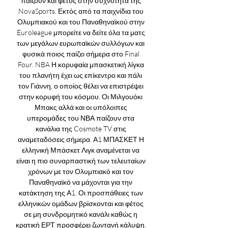
παίζουν και φέτος στην συχνότητα της 
NovaSports. Εκτός από τα παιχνίδια του 
Ολυμπιακού και του Παναθηναϊκού στην 
Euroleague μπορείτε να δείτε όλα τα ματς 
των μεγάλων ευρωπαϊκών συλλόγων και 
φυσικά ποιος παίζει σήμερα στο Final 
Four. NBA Η κορυφαία μπασκετική λίγκα 
του πλανήτη έχει ως επίκεντρο και πάλι 
τον Γιάννη, ο οποίος θέλει να επιστρέψει 
στην κορυφή του κόσμου. Οι Μιλγουόκι 
Μπακς αλλά και οι υπόλοιπες 
υπερομάδες του ΝΒΑ παίζουν στα 
κανάλια της Cosmote TV στις 
αναμεταδόσεις σήμερα. Α1 ΜΠΑΣΚΕΤ Η 
ελληνική Μπάσκετ Λιγκ αναμένεται να 
είναι η πιο συναρπαστική των τελευταίων 
χρόνων με τον Ολυμπιακό και τον 
Παναθηναϊκό να μάχονται για την 
κατάκτηση της Α1. Οι προσπάθειες των 
ελληνικών ομάδων βρίσκονται και φέτος 
σε μη συνδρομητικό κανάλι καθώς η 
κρατική ΕΡΤ προσφέρει ζωντανή κάλυψη. 
