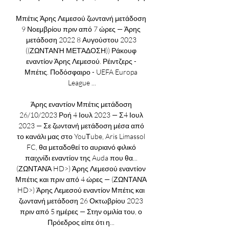
Μπέτις Άρης Λεμεσού ζωντανή μετάδοση 
9 Νοεμβρίου πριν από 7 ώρες — Άρης 
μετάδοση 2022 8 Αυγούστου 2023 
((ΖΩΝΤΑΝΉ ΜΕΤΆΔΟΣΗ)) Ράκουφ 
εναντίον Άρης Λεμεσού. Ρέιντζερς - 
Μπέτις. Ποδόσφαιρο - UEFA Europa 
League ...

Άρης εναντίον Μπέτις μετάδοση 
26/10/2023 Ροή 4 Ιουλ 2023 — Σ4 Ιουλ 
2023 — Σε ζωντανή μετάδοση μέσα από 
το κανάλι μας στο YouΤube, Aris Limassol 
FC, θα μεταδοθεί το αυριανό φιλικό 
παιχνίδι εναντίον της Auda που θα... 
(ΖΩΝΤΑΝΆ HD>) Άρης Λεμεσού εναντίον 
Μπέτις και πριν από 4 ώρες — (ΖΩΝΤΑΝΆ 
HD>) Άρης Λεμεσού εναντίον Μπέτις και 
ζωντανή μετάδοση 26 Οκτωβρίου 2023 
πριν από 5 ημέρες — Στην ομιλία του, ο 
Πρόεδρος είπε ότι η... 