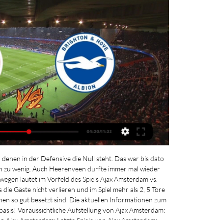
denen in der Defensive die Null steht. Das war bis dato 
lich zu wenig. Auch Heerenveen durfte immer mal wieder 
egen lautet im Vorfeld des Spiels Ajax Amsterdam vs. 
ie Gäste nicht verlieren und im Spiel mehr als 2, 5 Tore 
ihen so gut besetzt sind. Die aktuellen Informationen zum 
asis! Voraussichtliche Aufstellung von Ajax Amsterdam: 