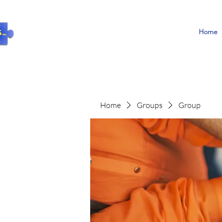
Home
Home
Groups
Group