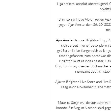
Liga erzielte, absolut überzeugend.
Spielst
Brighton & Hove Albion gegen Ajax
gegen Ajax Amsterdam 26. 10. 2023 l
meh
Ajax Amsterdam vs. Brighton Tipp, 
sich derzeit in einer besonderen
größeren Krise, fangen sich so langs
fast abgefahren, zumindest was die
Brighton läuft es indes besser. Da
Brighton Prognose der Buchmacher ein
insgesamt deutlich stabile
Ajax vs Brighton Live Score and Live 
League on November 9. The match w
Maurice Steijn wurde von John van ‘t
konnte. Ein Sieg im Nachholspiel geg