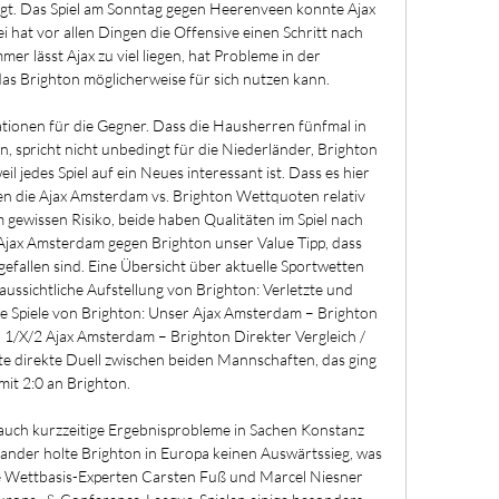
. Das Spiel am Sonntag gegen Heerenveen konnte Ajax 
hat vor allen Dingen die Offensive einen Schritt nach 
r lässt Ajax zu viel liegen, hat Probleme in der 
s Brighton möglicherweise für sich nutzen kann. 

ationen für die Gegner. Dass die Hausherren fünfmal in 
, spricht nicht unbedingt für die Niederländer, Brighton 
il jedes Spiel auf ein Neues interessant ist. Dass es hier 
n die Ajax Amsterdam vs. Brighton Wettquoten relativ 
m gewissen Risiko, beide haben Qualitäten im Spiel nach 
Ajax Amsterdam gegen Brighton unser Value Tipp, dass 
gefallen sind. Eine Übersicht über aktuelle Sportwetten 
aussichtliche Aufstellung von Brighton: Verletzte und 
te Spiele von Brighton: Unser Ajax Amsterdam – Brighton 
 1/X/2 Ajax Amsterdam – Brighton Direkter Vergleich / 
e direkte Duell zwischen beiden Mannschaften, das ging 
mit 2:0 an Brighton. 

auch kurzzeitige Ergebnisprobleme in Sachen Konstanz 
nander holte Brighton in Europa keinen Auswärtssieg, was 
re Wettbasis-Experten Carsten Fuß und Marcel Niesner 