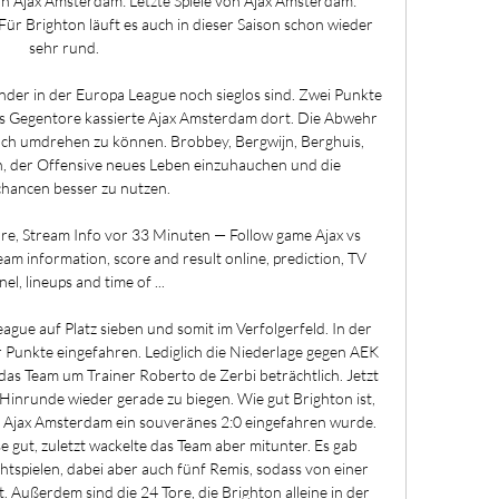
on Ajax Amsterdam: Letzte Spiele von Ajax Amsterdam: 
Für Brighton läuft es auch in dieser Saison schon wieder 
sehr rund. 

nder in der Europa League noch sieglos sind. Zwei Punkte 
chs Gegentore kassierte Ajax Amsterdam dort. Die Abwehr 
och umdrehen zu können. Brobbey, Bergwijn, Berghuis, 
 der Offensive neues Leben einzuhauchen und die 
hancen besser zu nutzen. 

re, Stream Info vor 33 Minuten — Follow game Ajax vs 
am information, score and result online, prediction, TV 
el, lineups and time of ...

ague auf Platz sieben und somit im Verfolgerfeld. In der 
Punkte eingefahren. Lediglich die Niederlage gegen AEK 
as Team um Trainer Roberto de Zerbi beträchtlich. Jetzt 
 Hinrunde wieder gerade zu biegen. Wie gut Brighton ist, 
gen Ajax Amsterdam ein souveränes 2:0 eingefahren wurde. 
e gut, zuletzt wackelte das Team aber mitunter. Es gab 
chtspielen, dabei aber auch fünf Remis, sodass von einer 
. Außerdem sind die 24 Tore, die Brighton alleine in der 