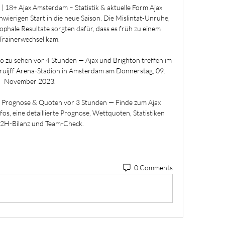
| 18+ Ajax Amsterdam – Statistik & aktuelle Form Ajax 
ierigen Start in die neue Saison. Die Mislintat-Unruhe, 
phale Resultate sorgten dafür, dass es früh zu einem 
Trainerwechsel kam. 

o zu sehen vor 4 Stunden — Ajax und Brighton treffen im 
ruijff Arena-Stadion in Amsterdam am Donnerstag, 09. 
November 2023.

, Prognose & Quoten vor 3 Stunden — Finde zum Ajax 
os, eine detaillierte Prognose, Wettquoten, Statistiken 
2H-Bilanz und Team-Check.
0 Comments