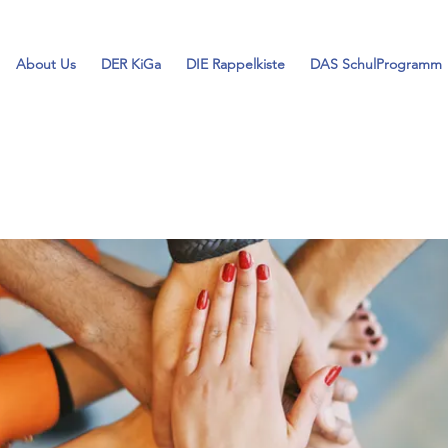
About Us
DER KiGa
DIE Rappelkiste
DAS SchulProgramm