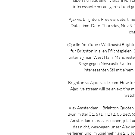
haben sich aus einer Vielzahl von 
interessante herausgepickt und ge
Ajax vs. Brighton: Preview, date, tim
Date, time. Date: Thursday, Nov. 9; 
cha
(Quelle: YouTube / Wettbasis) Bright
für Brighton in allen Pflichtspielen
unterlag man West Ham, Manchester 
Siege gegen Newcastle United u
interessanten Stil mit einem 
Brighton vs Ajax live stream: How t
Ajax live stream will be an excitin
watch
Ajax Amsterdam – Brighton Quoten | 
Bwin mittel Ü1. 5 (1. HZ) 2. 05 Bet3
Amsterdam muss versuchen, jetzt au
das nicht, weswegen unser Ajax Ams
verlieren und im Spiel mehr als 2, 5 