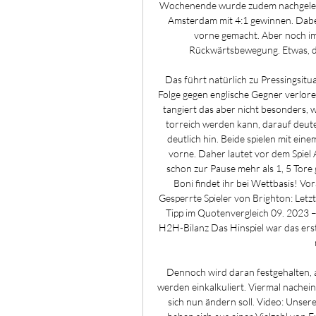
Wochenende wurde zudem nachgelegt
Amsterdam mit 4:1 gewinnen. Dabei 
vorne gemacht. Aber noch imme
Rückwärtsbewegung. Etwas, da
Das führt natürlich zu Pressingsitu
Folge gegen englische Gegner verloren
tangiert das aber nicht besonders, we
torreich werden kann, darauf deute
deutlich hin. Beide spielen mit eine
vorne. Daher lautet vor dem Spiel 
schon zur Pause mehr als 1, 5 Tore 
Boni findet ihr bei Wettbasis! Vor
Gesperrte Spieler von Brighton: Letz
Tipp im Quotenvergleich 09. 2023 –
H2H-Bilanz Das Hinspiel war das erst
Dennoch wird daran festgehalten, 
werden einkalkuliert. Viermal nachei
sich nun ändern soll. Video: Unse