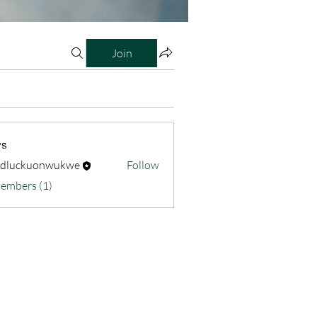
Join
s
odluckuonwukwe
Follow
kuonwukwe
Members (1)