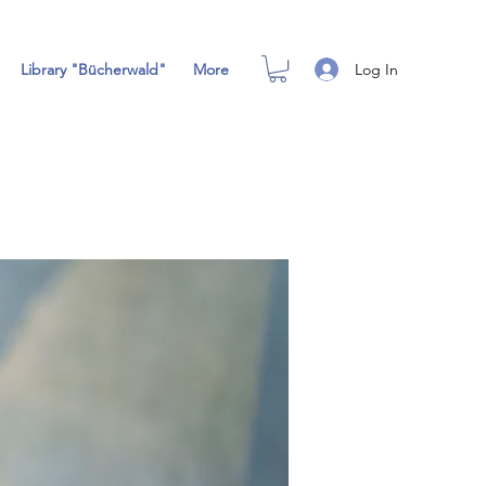
Log In
Library "Bücherwald"
More