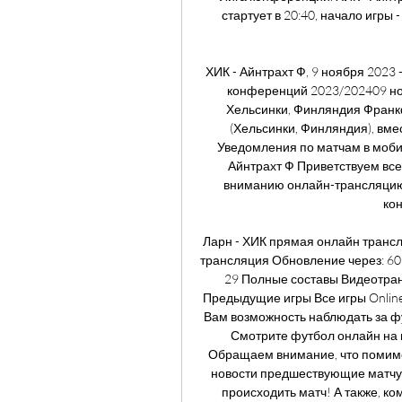
стартует в 20:40, начало игры 
ХИК - Айнтрахт Ф, 9 ноября 2023 
конференций 2023/202409 нояб
Хельсинки, Финляндия Франкф
(Хельсинки, Финляндия), вмес
Уведомления по матчам в моби
Айнтрахт Ф Приветствуем вс
вниманию онлайн-трансляцию 
кон
Ларн - ХИК прямая онлайн транс
трансляция Обновление через: 60 се
29 Полные составы Видеотран
Предыдущие игры Все игры Online
Вам возможность наблюдать за ф
Смотрите футбол онлайн на 
Обращаем внимание, что помимо
новости предшествующие матчу Ла
происходить матч! А также, ко