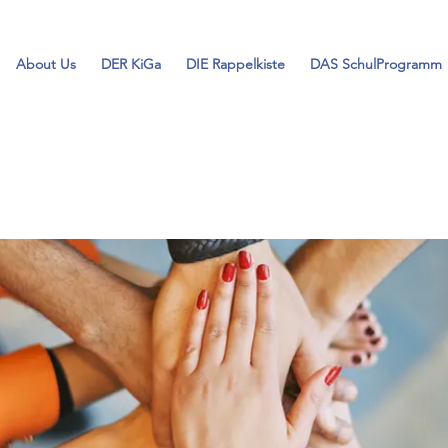
About Us
DER KiGa
DIE Rappelkiste
DAS SchulProgramm