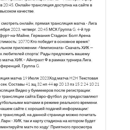
- в 20:45. Онлайн-трансляция доступна на сайте в 
высоком качестве.

- смотреть онлайн, прямая трансляция матча - Лига 
ря 2023, четверг. 20:45 МСК Группа G. 4-й тур 
урт-на-Майне, Германия Стадион: Болт Арена 
тимость: 10770 Кто победит в основное время? 
льном приложении «Чемпионата» Скачать ХИК — 
ех любителей спорта! Рады предложить вашему 
матча ХИК – Айнтрахт Ф в рамках турнира Лига 
ференций, Группа G. 

ляция матча 19 Июля 2023Ход матча H2H Текстовая 
к. Составы 41 зщ 32 нп 44 вр 20 13 пз 15 2 24 10 21 
сляция Видео у букмекеров после регистрации: 
 трансляции сайта Евро-футбол. ру предоставляют 
утбольными матчами в режиме реального времени. 
нашем сайте с хорошей подачей информации! 
 трансляций, на данной странице можно почитать 
рн - ХИК, так и карту стадиона на котором будет 
мментируйте матч по ходу! Приятного просмотра 