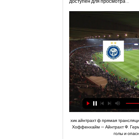
доступен для просмотра ...
хик айнтрахт ф прямая трансляци
Хоффенхайм — Айнтрахт Ф. Герма
голы и опас