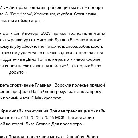
ИК – Айнтрахт , онлайн трансляция матча, 9 ноября 
 G, "Bolt Arena", Хельсинки, футбол. Статистика, 
льтаты и обзор игры, ...

ть онлайн 9 ноября 2023, прямая трансляция матча 
ахт Франкфурт от Николай Дятлов В первом матче 
кому клубу абсолютно никаких шансов, забив шесть 
 трюк ему удастся на выезде, однако отправляются 
с подопечные Дино Топмёллера в отличной форме – 
я серия насчитывает пять матчей, в которых было 
добыто... 

реть спортивные Главная | Ворскла полесье прямой 
жение профиля Не найдены результаты по запросу 
к полный матч. © Майкрософт ...

ября онлайн трансляция Прямая трансляция онлайн 
ачнется 09.11.2023 в 20:45 МСК. Прямой эфир 
й конторой Лига Ставок. Для просмотра ...

рахт Прямая трансляция матча – 9 ноября. Эфир 