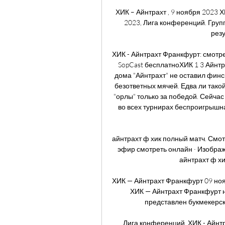
ХИК – Айнтрахт , 9 ноября 2023 Х
2023, Лига конференций. Группа
резу
ХИК - Айнтрахт Франкфурт: смотре
SopCast бесплатноХИК 1 3 Айнтр
дома "Айнтрахт" не оставил финс
безответных мячей. Едва ли такой
"орлы" только за победой. Сейча
во всех турнирах беспроигрышна
айнтрахт ф хик полный матч. Смот
эфир смотреть онлайн · Изобра
айнтрахт ф хи
ХИК — Айнтрахт Франкфурт 09 но
ХИК — Айнтрахт Франкфурт н
представлен букмекерско
Лига конференций. ХИК - Айнт