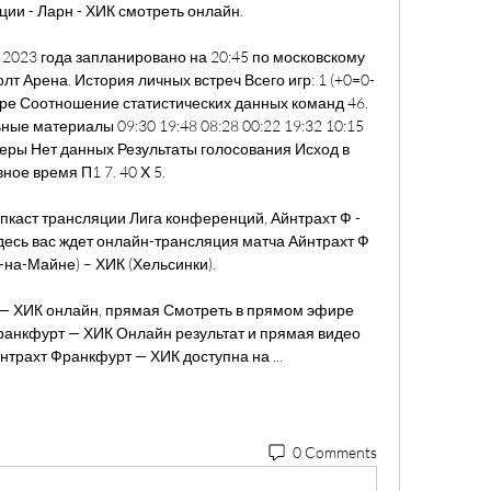
ии - Ларн - ХИК смотреть онлайн. 

я 2023 года запланировано на 20:45 по московскому 
лт Арена. История личных встреч Всего игр: 1 (+0=0-
нире Соотношение статистических данных команд 46. 
ные материалы 09:30 19:48 08:28 00:22 19:32 10:15 
неры Нет данных Результаты голосования Исход в 
ное время П1 7. 40 Х 5. 

пкаст трансляции Лига конференций, Айнтрахт Ф - 
Здесь вас ждет онлайн-трансляция матча Айнтрахт Ф 
на-Майне) – ХИК (Хельсинки).

— ХИК онлайн, прямая Смотреть в прямом эфире 
ранкфурт — ХИК Онлайн результат и прямая видео 
нтрахт Франкфурт — ХИК доступна на ...
0 Comments