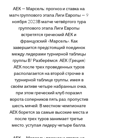
АЕК — Марсель: прогноз и ставка на 
матч группового этапа Лиги Европы — 9 
ноября 2023В матче четвёртого тура 
группового этапа Лиги Европы 
встретятся греческий АЕК и 
французский «Марсель». Как 
завершится предстоящий поединок 
между лидерами турнирной таблицы 
группы В? Разберёмся. АЕК (Греция) 
АЕК после трех проведенных туров 
располагается на второй строчке в 
турнирной таблице группы, имея в 
своём активе четыре набранных очка, 
при этом греческий клуб поразил 
ворота соперников пять раз, пропустив 
шесть мячей. В местном чемпионате 
АЕК борется за самые высокие места и 
после трех туров занимает третье 
место, уступая лидеру четыре балла. 

АЕК — Марсель: прогноз и ставка на 