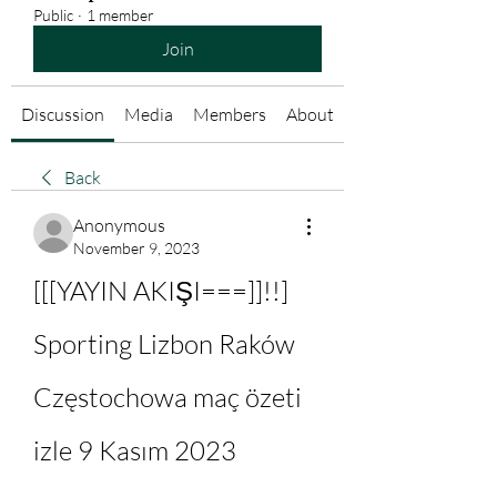
Public
·
1 member
Join
Discussion
Media
Members
About
Back
Anonymous
November 9, 2023
[[[YAYIN AKIŞI===]]!!] 
Sporting Lizbon Raków 
Częstochowa maç özeti 
izle 9 Kasım 2023