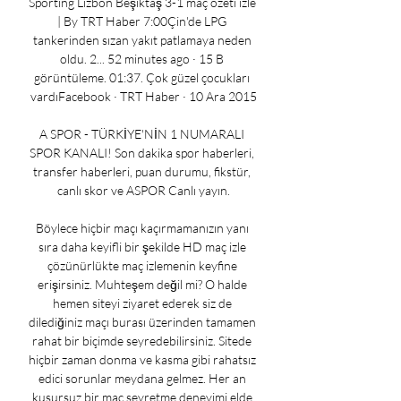
Sporting Lizbon Beşiktaş 3-1 maç özeti izle 
| By TRT Haber 7:00Çin'de LPG 
tankerinden sızan yakıt patlamaya neden 
oldu. 2... 52 minutes ago · 15 B 
görüntüleme. 01:37. Çok güzel çocukları 
vardıFacebook · TRT Haber · 10 Ara 2015

A SPOR - TÜRKİYE'NİN 1 NUMARALI 
SPOR KANALI! Son dakika spor haberleri, 
transfer haberleri, puan durumu, fikstür, 
canlı skor ve ASPOR Canlı yayın.

Böylece hiçbir maçı kaçırmamanızın yanı 
sıra daha keyifli bir şekilde HD maç izle 
çözünürlükte maç izlemenin keyfine 
erişirsiniz. Muhteşem değil mi? O halde 
hemen siteyi ziyaret ederek siz de 
dilediğiniz maçı burası üzerinden tamamen 
rahat bir biçimde seyredebilirsiniz. Sitede 
hiçbir zaman donma ve kasma gibi rahatsız 
edici sorunlar meydana gelmez. Her an 
kusursuz bir maç seyretme deneyimi elde 