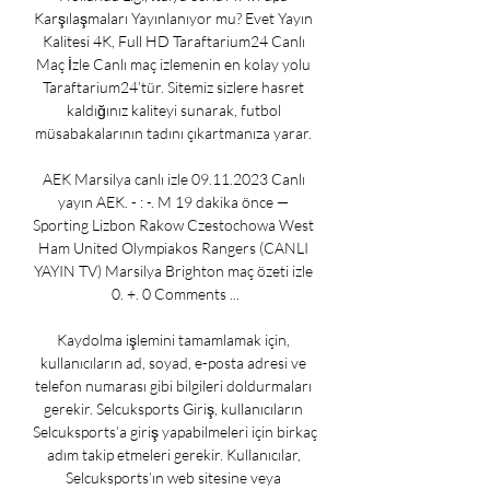
Karşılaşmaları Yayınlanıyor mu? Evet Yayın 
Kalitesi 4K, Full HD Taraftarium24 Canlı 
Maç İzle Canlı maç izlemenin en kolay yolu 
Taraftarium24’tür. Sitemiz sizlere hasret 
kaldığınız kaliteyi sunarak, futbol 
müsabakalarının tadını çıkartmanıza yarar. 

AEK Marsilya canlı izle 09.11.2023 Canlı 
yayın AEK. - : -. M 19 dakika önce — 
Sporting Lizbon Rakow Czestochowa West 
Ham United Olympiakos Rangers (CANLI 
YAYIN TV) Marsilya Brighton maç özeti izle 
0. +. 0 Comments ...

Kaydolma işlemini tamamlamak için, 
kullanıcıların ad, soyad, e-posta adresi ve 
telefon numarası gibi bilgileri doldurmaları 
gerekir. Selcuksports Giriş, kullanıcıların 
Selcuksports’a giriş yapabilmeleri için birkaç 
adım takip etmeleri gerekir. Kullanıcılar, 
Selcuksports’ın web sitesine veya 