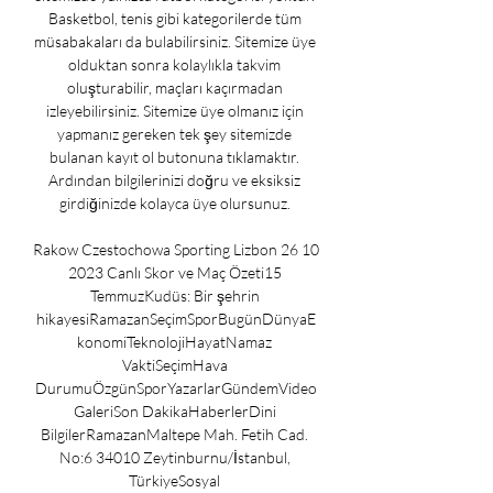
Basketbol, tenis gibi kategorilerde tüm 
müsabakaları da bulabilirsiniz. Sitemize üye 
olduktan sonra kolaylıkla takvim 
oluşturabilir, maçları kaçırmadan 
izleyebilirsiniz. Sitemize üye olmanız için 
yapmanız gereken tek şey sitemizde 
bulanan kayıt ol butonuna tıklamaktır. 
Ardından bilgilerinizi doğru ve eksiksiz 
girdiğinizde kolayca üye olursunuz. 

Rakow Czestochowa Sporting Lizbon 26 10 
2023 Canlı Skor ve Maç Özeti15 
TemmuzKudüs: Bir şehrin 
hikayesiRamazanSeçimSporBugünDünyaE
konomiTeknolojiHayatNamaz 
VaktiSeçimHava 
DurumuÖzgünSporYazarlarGündemVideo
GaleriSon DakikaHaberlerDini 
BilgilerRamazanMaltepe Mah. Fetih Cad. 
No:6 34010 Zeytinburnu/İstanbul, 
TürkiyeSosyal 