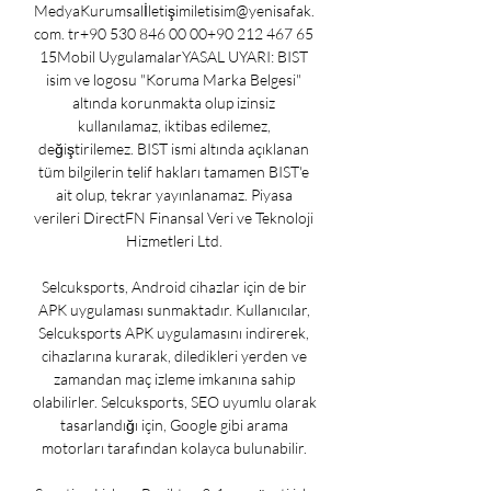
MedyaKurumsalİletişimiletisim@yenisafak. 
com. tr+90 530 846 00 00+90 212 467 65 
15Mobil UygulamalarYASAL UYARI: BIST 
isim ve logosu "Koruma Marka Belgesi" 
altında korunmakta olup izinsiz 
kullanılamaz, iktibas edilemez, 
değiştirilemez. BIST ismi altında açıklanan 
tüm bilgilerin telif hakları tamamen BIST'e 
ait olup, tekrar yayınlanamaz. Piyasa 
verileri DirectFN Finansal Veri ve Teknoloji 
Hizmetleri Ltd. 

Selcuksports, Android cihazlar için de bir 
APK uygulaması sunmaktadır. Kullanıcılar, 
Selcuksports APK uygulamasını indirerek, 
cihazlarına kurarak, diledikleri yerden ve 
zamandan maç izleme imkanına sahip 
olabilirler. Selcuksports, SEO uyumlu olarak 
tasarlandığı için, Google gibi arama 
motorları tarafından kolayca bulunabilir. 
