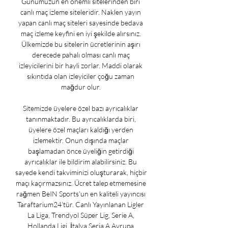
Günümüzün en önemli sitelerinden biri 
canlı maç izleme siteleridir. Naklen yayın 
yapan canlı maç siteleri sayesinde bedava 
maç izleme keyfini en iyi şekilde alırsınız. 
Ülkemizde bu sitelerin ücretlerinin aşırı 
derecede pahalı olması canlı maç 
izleyicilerini bir hayli zorlar. Maddi olarak 
sıkıntıda olan izleyiciler çoğu zaman 
mağdur olur. 

Sitemizde üyelere özel bazı ayrıcalıklar 
tanınmaktadır. Bu ayrıcalıklarda biri, 
üyelere özel maçları kaldığı yerden 
izlemektir. Onun dışında maçlar 
başlamadan önce üyeliğin getirdiği 
ayrıcalıklar ile bildirim alabilirsiniz. Bu 
sayede kendi takviminizi oluşturarak, hiçbir 
maçı kaçırmazsınız. Ücret talep etmemesine 
rağmen BeIN Sports’un en kaliteli yayıncısı 
Taraftarium24’tür. Canlı Yayınlanan Ligler 
La Liga, Trendyol Süper Lig, Serie A, 
Hollanda Ligi, İtalya Seria A Avrupa 