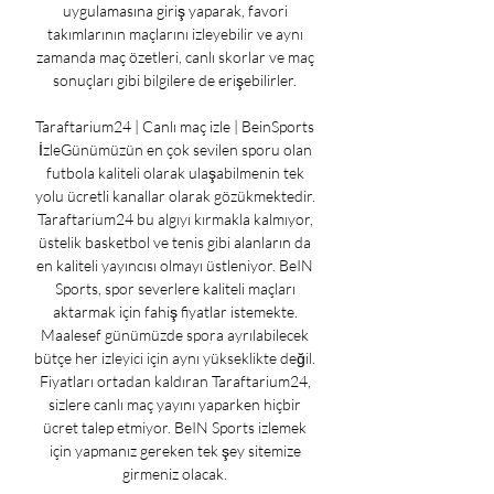
uygulamasına giriş yaparak, favori 
takımlarının maçlarını izleyebilir ve aynı 
zamanda maç özetleri, canlı skorlar ve maç 
sonuçları gibi bilgilere de erişebilirler. 

Taraftarium24 | Canlı maç izle | BeinSports 
İzleGünümüzün en çok sevilen sporu olan 
futbola kaliteli olarak ulaşabilmenin tek 
yolu ücretli kanallar olarak gözükmektedir. 
Taraftarium24 bu algıyı kırmakla kalmıyor, 
üstelik basketbol ve tenis gibi alanların da 
en kaliteli yayıncısı olmayı üstleniyor. BeIN 
Sports, spor severlere kaliteli maçları 
aktarmak için fahiş fiyatlar istemekte. 
Maalesef günümüzde spora ayrılabilecek 
bütçe her izleyici için aynı yükseklikte değil. 
Fiyatları ortadan kaldıran Taraftarium24, 
sizlere canlı maç yayını yaparken hiçbir 
ücret talep etmiyor. BeIN Sports izlemek 
için yapmanız gereken tek şey sitemize 
girmeniz olacak. 
