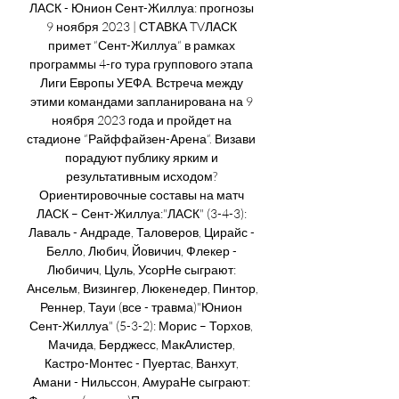
ЛАСК - Юнион Сент-Жиллуа: прогнозы 
9 ноября 2023 | СТАВКА TVЛАСК 
примет “Сент-Жиллуа“ в рамках 
программы 4-го тура группового этапа 
Лиги Европы УЕФА. Встреча между 
этими командами запланирована на 9 
ноября 2023 года и пройдет на 
стадионе “Райффайзен-Арена“. Визави 
порадуют публику ярким и 
результативным исходом? 
Ориентировочные составы на матч 
ЛАСК – Сент-Жиллуа:"ЛАСК" (3-4-3): 
Лаваль - Андраде, Таловеров, Цирайс - 
Белло, Любич, Йовичич, Флекер - 
Любичич, Цуль, УсорНе сыграют: 
Ансельм, Визингер, Люкенедер, Пинтор, 
Реннер, Тауи (все - травма)"Юнион 
Сент-Жиллуа" (5-3-2): Морис – Торхов, 
Мачида, Берджесс, МакАлистер, 
Кастро-Монтес - Пуертас, Ванхут, 
Амани - Нильссон, АмураНе сыграют: 