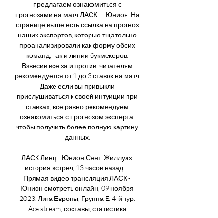
предлагаем ознакомиться с 
прогнозами на матч ЛАСК — Юнион. На 
странице выше есть ссылка на прогноз 
наших экспертов, которые тщательно 
проанализировали как форму обеих 
команд, так и линии букмекеров. 
Взвесив все за и против, читателям 
рекомендуется от 1 до 3 ставок на матч. 
Даже если вы привыкли 
прислушиваться к своей интуиции при 
ставках, все равно рекомендуем 
ознакомиться с прогнозом эксперта, 
чтобы получить более полную картину 
данных. 

ЛАСК Линц - Юнион Сент-Жиллуаз: 
история встреч, 13 часов назад — 
Прямая видео трансляция ЛАСК - 
Юнион смотреть онлайн, 09 ноября 
2023. Лига Европы, Группа E. 4-й тур. 
Ace stream, составы, статистика.
