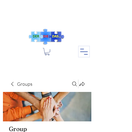
Groups
Group