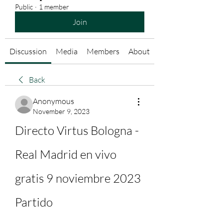
Public
·
1 member
Join
Discussion
Media
Members
About
Back
Anonymous
November 9, 2023
Directo Virtus Bologna - 
Real Madrid en vivo 
gratis 9 noviembre 2023 
Partido