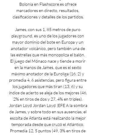
Bolonia en Flashscore.es ofrece 
marcadores en directo, resultados, 
clasificaciones y detalles de los partidos.

James, con sus 1, 85 metros de puro 
playground, es uno de los jugadores con 
mayor dominio del bote en Europa y un 
anotador volcánico, pero también una de 
las estrellas que más monopoliza el balón. 
El juego del Mónaco nace y tiende a morir 
en la manos de James, que es el sexto 
máximo anotador de la Euroliga (16, 2) y 
promedia 4, 6 asistencias, pero figura entre 
los jugadores que más tiran (13, 6) y su 
índice de acierto se aleja de los mejores (46, 
2% en tiros de dos y 27, 4% en triples). 
Jordan Loyd Jordan Loyd |EFE A la sombra 
de James, y sobre todo en sus ausencias, el 
escolta de Atlanta está realizando la mejor 
temporada desde que cruzó el Atlántico. 
Promedia 12, 5 puntos (49, 3% en tiros de 