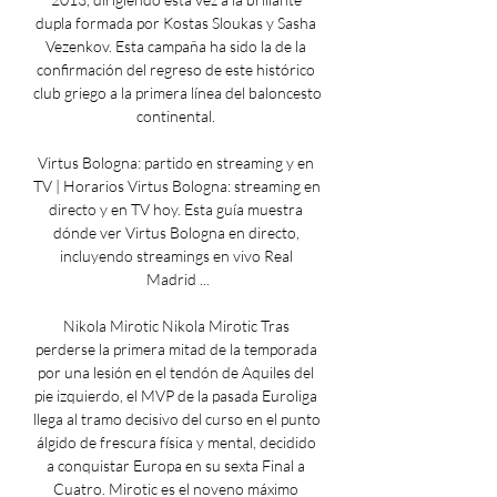
dupla formada por Kostas Sloukas y Sasha 
Vezenkov. Esta campaña ha sido la de la 
confirmación del regreso de este histórico 
club griego a la primera línea del baloncesto 
continental. 

Virtus Bologna: partido en streaming y en 
TV | Horarios Virtus Bologna: streaming en 
directo y en TV hoy. Esta guía muestra 
dónde ver Virtus Bologna en directo, 
incluyendo streamings en vivo Real 
Madrid ...

Nikola Mirotic Nikola Mirotic Tras 
perderse la primera mitad de la temporada 
por una lesión en el tendón de Aquiles del 
pie izquierdo, el MVP de la pasada Euroliga 
llega al tramo decisivo del curso en el punto 
álgido de frescura física y mental, decidido 
a conquistar Europa en su sexta Final a 
Cuatro. Mirotic es el noveno máximo 