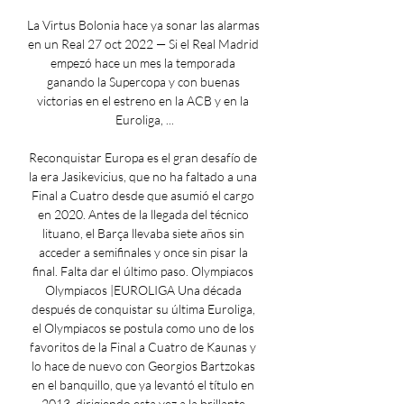
La Virtus Bolonia hace ya sonar las alarmas 
en un Real 27 oct 2022 — Si el Real Madrid 
empezó hace un mes la temporada 
ganando la Supercopa y con buenas 
victorias en el estreno en la ACB y en la 
Euroliga, ...

Reconquistar Europa es el gran desafío de 
la era Jasikevicius, que no ha faltado a una 
Final a Cuatro desde que asumió el cargo 
en 2020. Antes de la llegada del técnico 
lituano, el Barça llevaba siete años sin 
acceder a semifinales y once sin pisar la 
final. Falta dar el último paso. Olympiacos 
Olympiacos |EUROLIGA Una década 
después de conquistar su última Euroliga, 
el Olympiacos se postula como uno de los 
favoritos de la Final a Cuatro de Kaunas y 
lo hace de nuevo con Georgios Bartzokas 
en el banquillo, que ya levantó el título en 
2013, dirigiendo esta vez a la brillante 