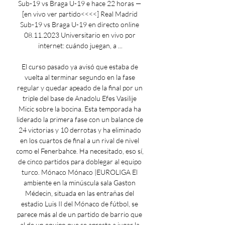
Sub-19 vs Braga U-19 e hace 22 horas — 
[en vivo ver partido<<<<] Real Madrid 
Sub-19 vs Braga U-19 en directo online 
08.11.2023 Universitario en vivo por 
internet: cuándo juegan, a ...

El curso pasado ya avisó que estaba de 
vuelta al terminar segundo en la fase 
regular y quedar apeado de la final por un 
triple del base de Anadolu Efes Vasilije 
Micic sobre la bocina. Esta temporada ha 
liderado la primera fase con un balance de 
24 victorias y 10 derrotas y ha eliminado 
en los cuartos de final a un rival de nivel 
como el Fenerbahce. Ha necesitado, eso sí, 
de cinco partidos para doblegar al equipo 
turco. Mónaco Mónaco |EUROLIGA El 
ambiente en la minúscula sala Gaston 
Médecin, situada en las entrañas del 
estadio Luis II del Mónaco de fútbol, se 
parece más al de un partido de barrio que 
al de un equipo que se apresta a jugar la 