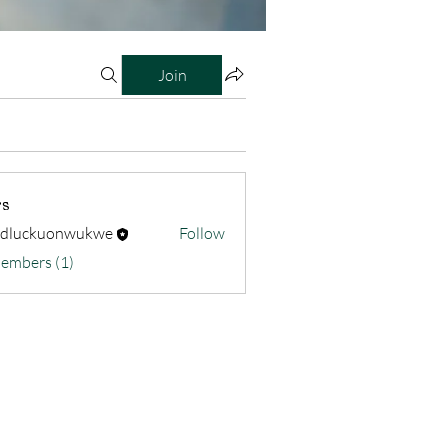
Join
s
odluckuonwukwe
Follow
kuonwukwe
Members (1)