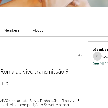
Members
About
Member
go
goodluc
See All 
e Roma ao vivo transmissão 9 
ito
O<<<] assistir Slavia Praha e Sheriff ao vivo 5 
estreia da competição, o Servette perdeu ...