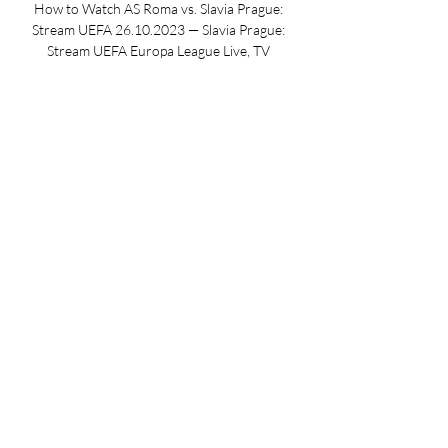
How to Watch AS Roma vs. Slavia Prague: 
Stream UEFA 26.10.2023 — Slavia Prague: 
Stream UEFA Europa League Live, TV 
Channel. AS Roma hosts Slavia Prague on 
Thursday in UEFA Europa League action. 
Author ...

All of these features can help you decide on 
Slavia Praha vs. Roma game prediction. 
Even though Sofascore doesn't offer direct 
betting, it provides the best odds and 
shows you which sites offer live betting. 
Live U-TV odds are viewable on Sofascore's 
Football live score section. Where to watch 
Slavia Praha vs. Roma? Under TV Channels 
section you can find the list of all channels 
that broadcast Slavia Praha – Roma live 
match. You can also live stream this match 
through our betting partners or click on 
any links on Sofascore for a legal live 
stream. Event details:NAME: Slavia Praha - 