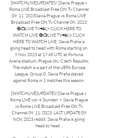
[WATCHLIVE]UPDATES! ]Slavia Prague v 
Roma LIVE Broadcast Free ON Tv Channel 
09. 11. 2023Slavia Prague vs Roma LIVE 
Broadcast Free ON Tv Channel 09. 2023 
🔴📺LIVE TV📲👉 CLICK HERE TO 
WATCH LIVE 🔴📺LIVE TV📲👉 CLICK 
HERE TO WATCH LIVE. Slavia Praha is 
going head to head with Roma starting on 
9 Nov 2023 at 17:45 UTC at Fortuna 
Arena stadium, Prague city, Czech Republic. 
The match is a part of the UEFA Europa 
League, Group G. Slavia Praha played 
against Roma in 1 matches this season. 

[WATCHLIVE]UPDATES!]Slavia Prague v 
Roma LIVE vor 4 Stunden — Slavia Prague 
vs Roma LIVE Broadcast Free ON Tv 
Channel 09. 11. 2023. LAST UPDATE:09 
NOV 2023.reddit. Slavia Praha is going 
head to head ...
