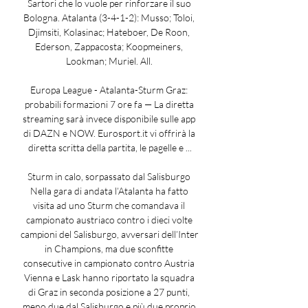
Sartori che lo vuole per rinforzare il suo 
Bologna. Atalanta (3-4-1-2): Musso; Toloi, 
Djimsiti, Kolasinac; Hateboer, De Roon, 
Ederson, Zappacosta; Koopmeiners, 
Lookman; Muriel. All. 

Europa League - Atalanta-Sturm Graz: 
probabili formazioni 7 ore fa — La diretta 
streaming sarà invece disponibile sulle app 
di DAZN e NOW. Eurosport.it vi offrirà la 
diretta scritta della partita, le pagelle e ...

Sturm in calo, sorpassato dal Salisburgo 
Nella gara di andata l’Atalanta ha fatto 
visita ad uno Sturm che comandava il 
campionato austriaco contro i dieci volte 
campioni del Salisburgo, avversari dell’Inter 
in Champions, ma due sconfitte 
consecutive in campionato contro Austria 
Vienna e Lask hanno riportato la squadra 
di Graz in seconda posizione a 27 punti, 
meno due dal Salisburgo e più due proprio 