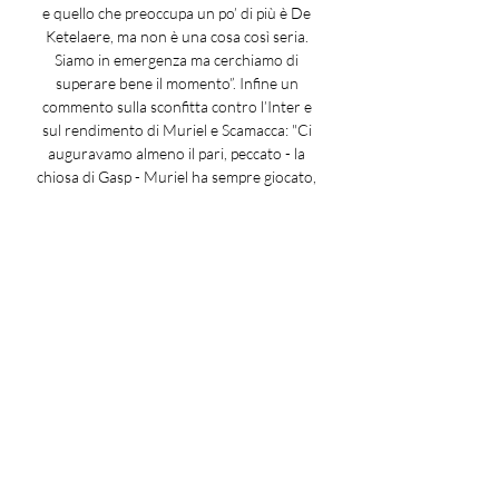
e quello che preoccupa un po’ di più è De 
Ketelaere, ma non è una cosa così seria. 
Siamo in emergenza ma cerchiamo di 
superare bene il momento”. Infine un 
commento sulla sconfitta contro l’Inter e 
sul rendimento di Muriel e Scamacca: "Ci 
auguravamo almeno il pari, peccato - la 
chiosa di Gasp - Muriel ha sempre giocato, 
è per noi una risorsa come tutti. Scamacca? 
Se in attacco riusciamo ad avere un 
terminale che fa bene poi il nostro valore 
cresce”. Orari tv: doppia diretta a 
pagamento e in chiaro La partita tra 
Atalanta e Sturm Graz si gioca giovedì 9 
novembre alle 21 al Gewiss Stadium di 
Bergamo. 

Streaming: Atalanta-Sturm Graz in diretta 
09.11.2023 Guarda 4 ore fa — Streaming: 
Atalanta-Sturm Graz in diretta 09.11.2023 
Guarda online 4 ore fa — Di seguito le 