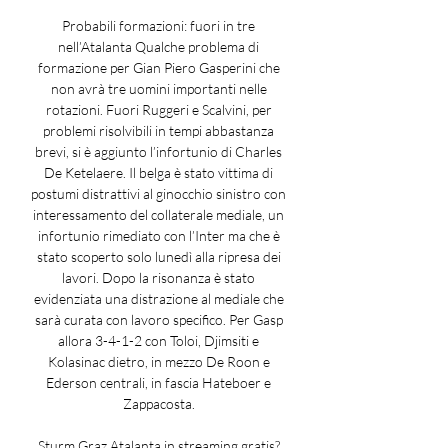
Probabili formazioni: fuori in tre 
nell’Atalanta Qualche problema di 
formazione per Gian Piero Gasperini che 
non avrà tre uomini importanti nelle 
rotazioni. Fuori Ruggeri e Scalvini, per 
problemi risolvibili in tempi abbastanza 
brevi, si è aggiunto l’infortunio di Charles 
De Ketelaere. Il belga è stato vittima di 
postumi distrattivi al ginocchio sinistro con 
interessamento del collaterale mediale, un 
infortunio rimediato con l’Inter ma che è 
stato scoperto solo lunedì alla ripresa dei 
lavori. Dopo la risonanza è stato 
evidenziata una distrazione al mediale che 
sarà curata con lavoro specifico. Per Gasp 
allora 3-4-1-2 con Toloi, Djimsiti e 
Kolasinac dietro, in mezzo De Roon e 
Ederson centrali, in fascia Hateboer e 
Zappacosta. 

Sturm Graz Atalanta in streaming gratis? 