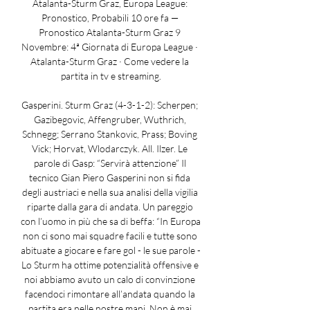
Atalanta-Sturm Graz, Europa League: 
Pronostico, Probabili 10 ore fa — 
Pronostico Atalanta-Sturm Graz 9 
Novembre: 4ª Giornata di Europa League · 
Atalanta-Sturm Graz · Come vedere la 
partita in tv e streaming.

Gasperini. Sturm Graz (4-3-1-2): Scherpen; 
Gazibegovic, Affengruber, Wuthrich, 
Schnegg; Serrano Stankovic, Prass; Boving 
Vick; Horvat, Wlodarczyk. All. Ilzer. Le 
parole di Gasp: “Servirà attenzione” Il 
tecnico Gian Piero Gasperini non si fida 
degli austriaci e nella sua analisi della vigilia 
riparte dalla gara di andata. Un pareggio 
con l’uomo in più che sa di beffa: “In Europa 
non ci sono mai squadre facili e tutte sono 
abituate a giocare e fare gol - le sue parole - 
Lo Sturm ha ottime potenzialità offensive e 
noi abbiamo avuto un calo di convinzione 
facendoci rimontare all’andata quando la 
partita era nelle nostre mani. Non è mai 