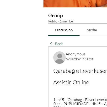
Group
Public
·
1 member
Discussion
Media
Back
Anonymous
November 9, 2023
Qarabağ e Leverkusen
Assistir Online
14h45 – Qarabag x Bayer Leverku
Star+. PUBLICIDADE. 14h45 – Aja