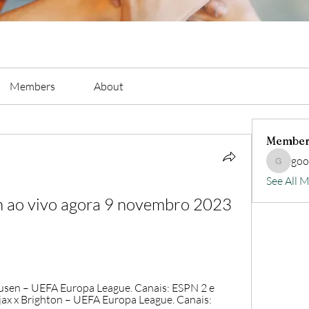
Members
About
Member
go
goodluc
See All 
 ao vivo agora 9 novembro 2023 
sen – UEFA Europa League. Canais: ESPN 2 e 
x x Brighton – UEFA Europa League. Canais: 