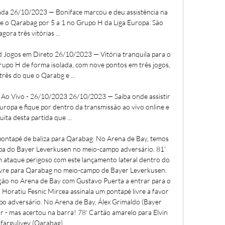
ada 26/10/2023 — Boniface marcou e deu assistência na 
 o Qarabag por 5 a 1 no Grupo H da Liga Europa. São 
agora três vitórias ...

 Jogos em Direto 26/10/2023 — Vitória tranquila para o 
rupo H de forma isolada, com nove pontos em três jogos, 
três do que o Qarabg e ...

 Ao Vivo - 26/10/2023 26/10/2023 — Saiba onde assistir 
ropa e fique por dentro da transmissão ao vivo online e 
uita desta partida que ...

rá pontapé de baliza para Qarabag. No Arena de Bay, temos 
ipa do Bayer Leverkusen no meio-campo adversário. 81' 
ataque perigoso com este lançamento lateral dentro do 
vre para Qarabag no meio-campo de Bayer Leverkusen. 
uição no Arena de Bay com Gustavo Puerta a entrar para o 
 Horatiu Fesnic Mircea assinala um pontapé livre a favor 
 adversário. No Arena de Bay, Álex Grimaldo (Bayer 
 - mas acertou na barra! 78' Cartão amarelo para Elvin 
farguliyev (Qarabag). 
