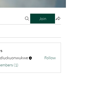
Join
s
odluckuonwukwe
Follow
kuonwukwe
Members (1)