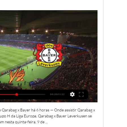
 de Qarabag x Bayer há 6 horas — Onde assistir Qarabag x 
upo H da Liga Europa, Qarabag x Bayer Leverkusen se 
m nesta quinta-feira, 9 de ...
