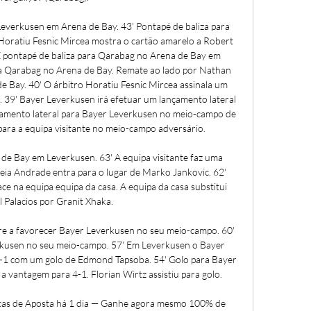
everkusen em Arena de Bay. 43' Pontapé de baliza para 
oratiu Fesnic Mircea mostra o cartão amarelo a Robert 
É pontapé de baliza para Qarabag no Arena de Bay em 
ra Qarabag no Arena de Bay. Remate ao lado por Nathan 
e Bay. 40' O árbitro Horatiu Fesnic Mircea assinala um 
. 39' Bayer Leverkusen irá efetuar um lançamento lateral 
amento lateral para Bayer Leverkusen no meio-campo de 
ara a equipa visitante no meio-campo adversário. 

e Bay em Leverkusen. 63' A equipa visitante faz uma 
reia Andrade entra para o lugar de Marko Jankovic. 62' 
ace na equipa equipa da casa. A equipa da casa substitui 
 Palacios por Granit Xhaka. 

vre a favorecer Bayer Leverkusen no seu meio-campo. 60' 
rkusen no seu meio-campo. 57' Em Leverkusen o Bayer 
-1 com um golo de Edmond Tapsoba. 54' Golo para Bayer 
 vantagem para 4-1. Florian Wirtz assistiu para golo. 

icas de Aposta há 1 dia — Ganhe agora mesmo 100% de 