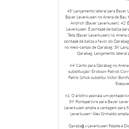
45' Lançamento lateral para Bayer L
Bayer Leverkusen no Arena de Bay. H
Andrich (Bayer Leverkusen). 42' 
Leverkusen. É pontapé de baliza pa
Tella (Bayer Leverkusen) no Arena d
pontapé de baliza a favor do Qarabag
no meio-campo de Qarabag. 38' Lanç
Qarabag. Lançamento lateral p
64' Canto para Qarabag no Arena d
substituição! Erickson Patrick Cor
Patrik Schick substitui Victor Bonif
Exequiel
61' O árbitro assinala um pontapé li
59' Pontapé livre para Bayer Leve
Leverkusen amplia a vantagem para 5
Leverkusen! Álex Grimaldo amplia a
Qarabağ x Leverkusen Palpite e D