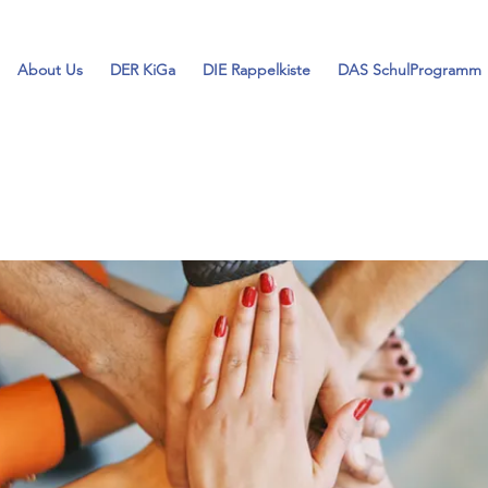
About Us
DER KiGa
DIE Rappelkiste
DAS SchulProgramm