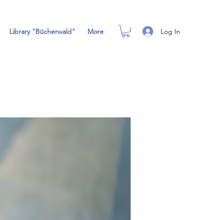
Log In
Library "Bücherwald"
More