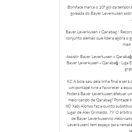
Boniface marca o 10º gol da tempor
goleada do Bayer Leverkusen sobre
Bayer Leverkusen x Qarabag - Record
conjunto alemão que lidera agora o g
mais 
Assistir Bayer Leverkusen x Qarabağ
Bayer Leverkusen x Qarabağ - Liga Eu
grat
82' A bola saiu pela linha final e se
um pontapé livre a favorecer a equ
Poderá Bayer Leverkusen efetuar um 
meio-campo de Qarabag? Pontapé li
80' Xabi Alonso faz a quinto substit
lugar de Álex Grimaldo. 79' O árbitro
de Bayer Leverkusenno meio-campo
Leverkusen) tem espaço para rematar
Ja